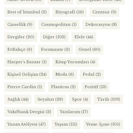
Best of İstanbul
(3)
Biyografi
(56)
Centaur
(9)
Cinsellik
(9)
Cosmopolitan
(1)
Dekorasyon
(8)
Dergiler
(20)
Diğer
(103)
Elele
(44)
EvBahçe
(6)
Formsante
(3)
Genel
(60)
Harper's Bazaar
(1)
Kitap Yorumları
(4)
Kişisel Gelişim
(24)
Moda
(6)
Pedal
(2)
Pierre Cardin
(1)
Plasticus
(2)
Pozitif
(13)
Sağlık
(44)
Seyahat
(39)
Spor
(4)
Tarih
(109)
Vakıfbank Dergisi
(3)
Yazılarım
(17)
Yazım Atölyesi
(47)
Yaşam
(111)
Yeme-İçme
(105)