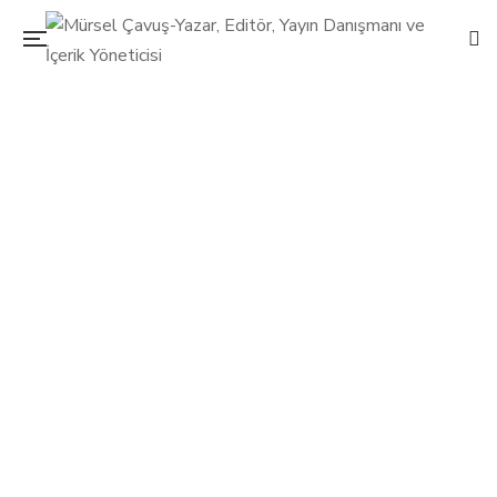
Doğanın cenneti; Şile
1 Aralık 2017
Mürsel Çavuş
İstanbul Life
/
Seyahat
0
Adını halk arasında mercanköşk olarak bilinen mevsimlik
çiçekli bir bitkiden alan Şile’nin yüzde 97’si ormanlarla kaplı!
Buradaki vadiler, tepeler, şelaleler ve burada yetişen
endemik bitkiler keşfedilmeyi bekliyor.