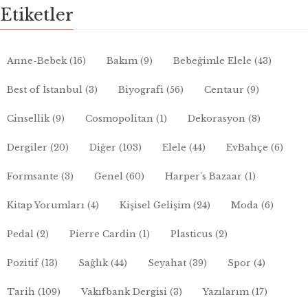
Etiketler
Anne-Bebek
(16)
Bakım
(9)
Bebeğimle Elele
(43)
Best of İstanbul
(3)
Biyografi
(56)
Centaur
(9)
Cinsellik
(9)
Cosmopolitan
(1)
Dekorasyon
(8)
Dergiler
(20)
Diğer
(103)
Elele
(44)
EvBahçe
(6)
Formsante
(3)
Genel
(60)
Harper's Bazaar
(1)
Kitap Yorumları
(4)
Kişisel Gelişim
(24)
Moda
(6)
Pedal
(2)
Pierre Cardin
(1)
Plasticus
(2)
Pozitif
(13)
Sağlık
(44)
Seyahat
(39)
Spor
(4)
Tarih
(109)
Vakıfbank Dergisi
(3)
Yazılarım
(17)