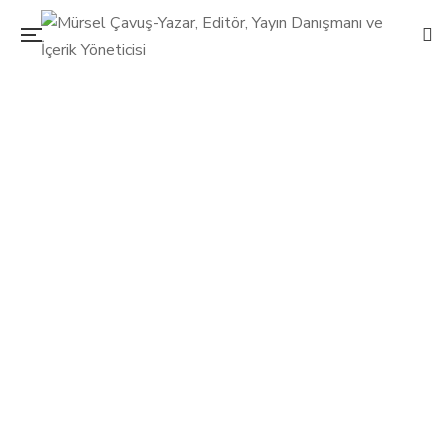
Dişi enerjisi sizi çağırıyor
27 Ekim 2015
Mürsel Çavuş
0 Yorum
Diğer
0
Dişi deyince aklınıza makyajlı, topuklu ayakkabı ve seksi
kıyafetler giyen, girdiği ortamlara flört enerjisi yayan kadınlar
mı geliyor? Yoksa çok çocuk doğuran anaç kadınlar mı?
Dişilik aslında bunlardan ibaret değil. Dişi enerjisi
workshop’ları yapan Tiraje Tekmen ile dişi enerjisini ve bizi
nasıl dönüştürdüğünü konuştuk.