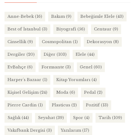
Anne-Bebek
(16)
Bakım
(9)
Bebeğimle Elele
(43)
Best of İstanbul
(3)
Biyografi
(56)
Centaur
(9)
Cinsellik
(9)
Cosmopolitan
(1)
Dekorasyon
(8)
Dergiler
(20)
Diğer
(103)
Elele
(44)
EvBahçe
(6)
Formsante
(3)
Genel
(60)
Harper's Bazaar
(1)
Kitap Yorumları
(4)
Kişisel Gelişim
(24)
Moda
(6)
Pedal
(2)
Pierre Cardin
(1)
Plasticus
(2)
Pozitif
(13)
Sağlık
(44)
Seyahat
(39)
Spor
(4)
Tarih
(109)
Vakıfbank Dergisi
(3)
Yazılarım
(17)