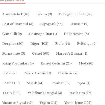
Anne-Bebek
(16)
Bakım
(9)
Bebeğimle Elele
(43)
Best of İstanbul
(3)
Biyografi
(56)
Centaur
(9)
Cinsellik
(9)
Cosmopolitan
(1)
Dekorasyon
(8)
Dergiler
(20)
Diğer
(103)
Elele
(44)
EvBahçe
(6)
Formsante
(3)
Genel
(60)
Harper's Bazaar
(1)
Kitap Yorumları
(4)
Kişisel Gelişim
(24)
Moda
(6)
Pedal
(2)
Pierre Cardin
(1)
Plasticus
(2)
Pozitif
(13)
Sağlık
(44)
Seyahat
(39)
Spor
(4)
Tarih
(109)
Vakıfbank Dergisi
(3)
Yazılarım
(17)
Yazım Atölyesi
(47)
Yaşam
(111)
Yeme-İçme
(105)