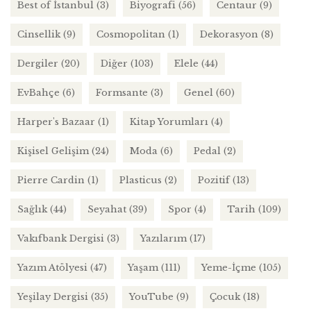
Best of İstanbul
(3)
Biyografi
(56)
Centaur
(9)
Cinsellik
(9)
Cosmopolitan
(1)
Dekorasyon
(8)
Dergiler
(20)
Diğer
(103)
Elele
(44)
EvBahçe
(6)
Formsante
(3)
Genel
(60)
Harper's Bazaar
(1)
Kitap Yorumları
(4)
Kişisel Gelişim
(24)
Moda
(6)
Pedal
(2)
Pierre Cardin
(1)
Plasticus
(2)
Pozitif
(13)
Sağlık
(44)
Seyahat
(39)
Spor
(4)
Tarih
(109)
Vakıfbank Dergisi
(3)
Yazılarım
(17)
Yazım Atölyesi
(47)
Yaşam
(111)
Yeme-İçme
(105)
Yeşilay Dergisi
(35)
YouTube
(9)
Çocuk
(18)