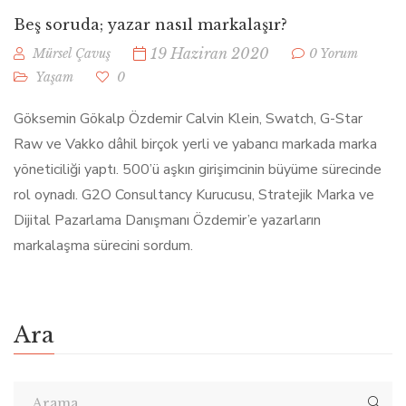
Beş soruda; yazar nasıl markalaşır?
19 Haziran 2020
Mürsel Çavuş
0 Yorum
Yaşam
0
Göksemin Gökalp Özdemir Calvin Klein, Swatch, G-Star
Raw ve Vakko dâhil birçok yerli ve yabancı markada marka
yöneticiliği yaptı. 500’ü aşkın girişimcinin büyüme sürecinde
rol oynadı. G2O Consultancy Kurucusu, Stratejik Marka ve
Dijital Pazarlama Danışmanı Özdemir’e yazarların
markalaşma sürecini sordum.
Ara