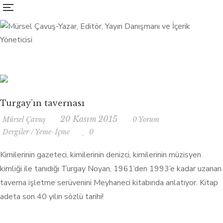
Turgay’ın tavernası
20 Kasım 2015
Mürsel Çavuş
0 Yorum
Dergiler
/
Yeme-İçme
0
Kimilerinin gazeteci, kimilerinin denizci, kimilerinin müzisyen
kimliği ile tanıdığı Turgay Noyan, 1961’den 1993’e kadar uzanan
taverna işletme serüvenini Meyhaneci kitabında anlatıyor. Kitap
adeta son 40 yılın sözlü tarihi!