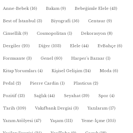
Anne-Bebek
(16)
Bakım
(9)
Bebeğimle Elele
(43)
Best of İstanbul
(3)
Biyografi
(56)
Centaur
(9)
Cinsellik
(9)
Cosmopolitan
(1)
Dekorasyon
(8)
Dergiler
(20)
Diğer
(103)
Elele
(44)
EvBahçe
(6)
Formsante
(3)
Genel
(60)
Harper's Bazaar
(1)
Kitap Yorumları
(4)
Kişisel Gelişim
(24)
Moda
(6)
Pedal
(2)
Pierre Cardin
(1)
Plasticus
(2)
Pozitif
(13)
Sağlık
(44)
Seyahat
(39)
Spor
(4)
Tarih
(109)
Vakıfbank Dergisi
(3)
Yazılarım
(17)
Yazım Atölyesi
(47)
Yaşam
(111)
Yeme-İçme
(105)