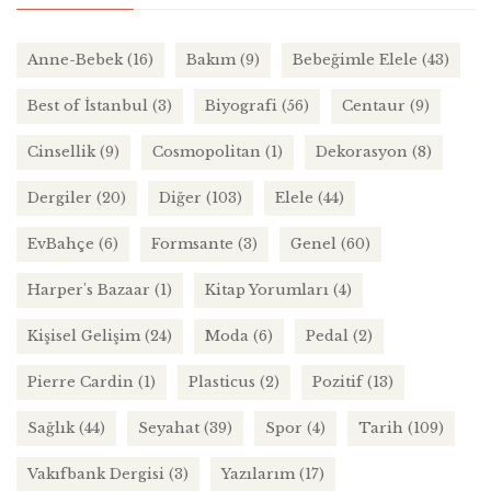
Anne-Bebek
(16)
Bakım
(9)
Bebeğimle Elele
(43)
Best of İstanbul
(3)
Biyografi
(56)
Centaur
(9)
Cinsellik
(9)
Cosmopolitan
(1)
Dekorasyon
(8)
Dergiler
(20)
Diğer
(103)
Elele
(44)
EvBahçe
(6)
Formsante
(3)
Genel
(60)
Harper's Bazaar
(1)
Kitap Yorumları
(4)
Kişisel Gelişim
(24)
Moda
(6)
Pedal
(2)
Pierre Cardin
(1)
Plasticus
(2)
Pozitif
(13)
Sağlık
(44)
Seyahat
(39)
Spor
(4)
Tarih
(109)
Vakıfbank Dergisi
(3)
Yazılarım
(17)