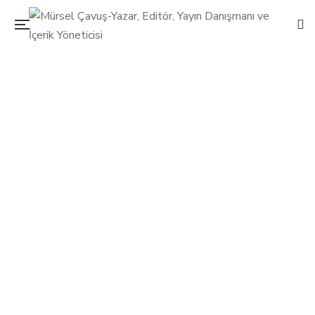
Başka bir okul mümkün!
20 Ekim 2015
Mürsel Çavuş
0 Yorum
Bebeğimle Elele
0
Tedx Konferansı’nda Demet Atagün salondakilere “Eğitim
sisteminden memnun musunuz?” diye soruyor. Salondakiler
“Hayır” diye yanıtlıyor soruyu. Sonra da “Hiç başka bir okul
hayat ettiniz mi?” diye… Bazı anne-babalar, aktivistler ve
eğitimciler bu hayali kurmuş, üstelik gerçekleştirmiş
de! Onlar “Başka Bir Okul Mümkün” diyorlar.