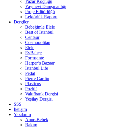
Yazar Koçluğu
Yayınevi Danışmanlığı
Proje Editörlüğü
Lektörlük Raporu
Dergiler
Bebeğimle Elele
Best of İstanbul
Centaur
Cosmopolitan
Elele
EvBahçe
Formsante
Harper’s Bazaar
İstanbul Life
Pedal
Pierre Cardin
Plasticus
Pozitif
Vakıfbank Dergisi
Yeşilay Dergisi
SSS
İletişim
Yazılarım
Anne-Bebek
Bakım