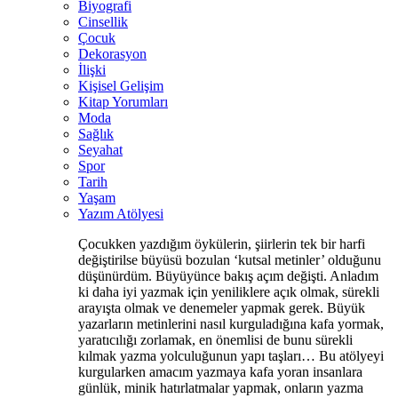
Biyografi
Cinsellik
Çocuk
Dekorasyon
İlişki
Kişisel Gelişim
Kitap Yorumları
Moda
Sağlık
Seyahat
Spor
Tarih
Yaşam
Yazım Atölyesi
Çocukken yazdığım öykülerin, şiirlerin tek bir harfi
değiştirilse büyüsü bozulan ‘kutsal metinler’ olduğunu
düşünürdüm. Büyüyünce bakış açım değişti. Anladım
ki daha iyi yazmak için yeniliklere açık olmak, sürekli
arayışta olmak ve denemeler yapmak gerek. Büyük
yazarların metinlerini nasıl kurguladığına kafa yormak,
yaratıcılığı zorlamak, en önemlisi de bunu sürekli
kılmak yazma yolculuğunun yapı taşları… Bu atölyeyi
kurgularken amacım yazmaya kafa yoran insanlara
günlük, minik hatırlatmalar yapmak, onların yazma