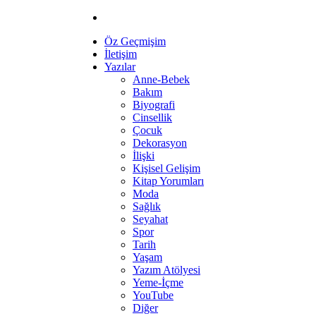
Öz Geçmişim
İletişim
Yazılar
Anne-Bebek
Bakım
Biyografi
Cinsellik
Çocuk
Dekorasyon
İlişki
Kişisel Gelişim
Kitap Yorumları
Moda
Sağlık
Seyahat
Spor
Tarih
Yaşam
Yazım Atölyesi
Yeme-İçme
YouTube
Diğer