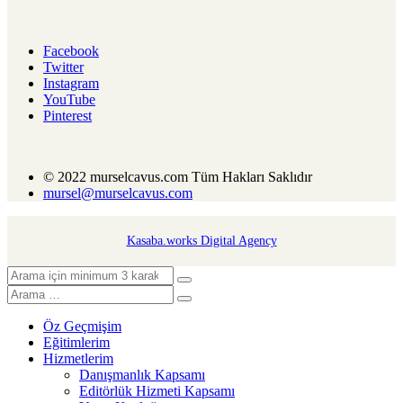
Facebook
Twitter
Instagram
YouTube
Pinterest
© 2022 murselcavus.com Tüm Hakları Saklıdır
mursel@murselcavus.com
Kasaba.works Digital Agency
Öz Geçmişim
Eğitimlerim
Hizmetlerim
Danışmanlık Kapsamı
Editörlük Hizmeti Kapsamı