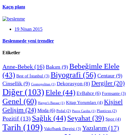
Kaçış planı
19 Nisan 2015
Beslenmede yeni trendler
Etiketler
Bebeğimle Elele
Anne-Bebek
(16)
Bakım
(9)
Biyografi
(56)
(43)
Centaur
(9)
Best of İstanbul
(3)
Dergiler
(20)
Cinsellik
(9)
Dekorasyon
(8)
Cosmopolitan
(1)
Diğer
(103)
Elele
(44)
EvBahçe
(6)
Formsante
(3)
Genel
(60)
Kişisel
Kitap Yorumları
(4)
Harper's Bazaar
(1)
Gelişim
(24)
Moda
(6)
Pedal
(2)
Plasticus
(2)
Pierre Cardin
(1)
Sağlık
(44)
Seyahat
(39)
Pozitif
(13)
Spor
(4)
Tarih
(109)
Yazılarım
(17)
Vakıfbank Dergisi
(3)