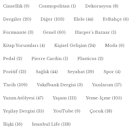
Cinsellik
(9)
Cosmopolitan
(1)
Dekorasyon
(8)
Dergiler
(20)
Diğer
(103)
Elele
(44)
EvBahçe
(6)
Formsante
(3)
Genel
(60)
Harper's Bazaar
(1)
Kitap Yorumları
(4)
Kişisel Gelişim
(24)
Moda
(6)
Pedal
(2)
Pierre Cardin
(1)
Plasticus
(2)
Pozitif
(13)
Sağlık
(44)
Seyahat
(39)
Spor
(4)
Tarih
(109)
Vakıfbank Dergisi
(3)
Yazılarım
(17)
Yazım Atölyesi
(47)
Yaşam
(111)
Yeme-İçme
(105)
Yeşilay Dergisi
(35)
YouTube
(9)
Çocuk
(18)
İlişki
(16)
İstanbul Life
(118)