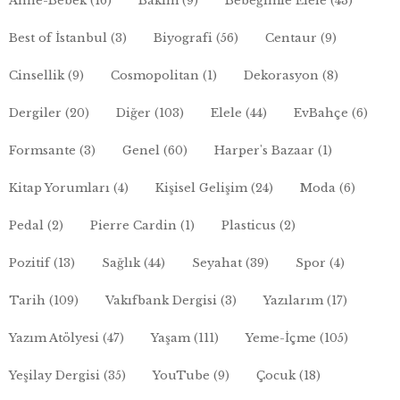
Anne-Bebek
(16)
Bakım
(9)
Bebeğimle Elele
(43)
Best of İstanbul
(3)
Biyografi
(56)
Centaur
(9)
Cinsellik
(9)
Cosmopolitan
(1)
Dekorasyon
(8)
Dergiler
(20)
Diğer
(103)
Elele
(44)
EvBahçe
(6)
Formsante
(3)
Genel
(60)
Harper's Bazaar
(1)
Kitap Yorumları
(4)
Kişisel Gelişim
(24)
Moda
(6)
Pedal
(2)
Pierre Cardin
(1)
Plasticus
(2)
Pozitif
(13)
Sağlık
(44)
Seyahat
(39)
Spor
(4)
Tarih
(109)
Vakıfbank Dergisi
(3)
Yazılarım
(17)
Yazım Atölyesi
(47)
Yaşam
(111)
Yeme-İçme
(105)
Yeşilay Dergisi
(35)
YouTube
(9)
Çocuk
(18)