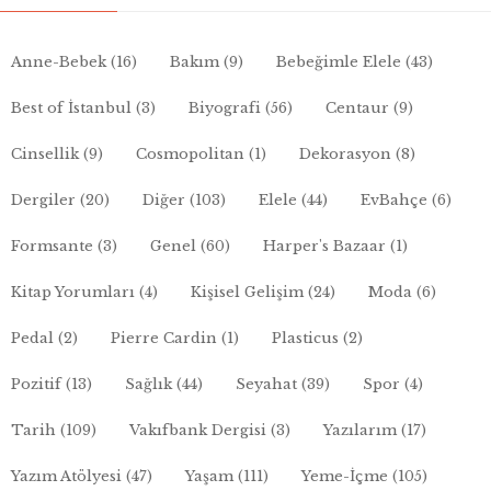
Anne-Bebek
(16)
Bakım
(9)
Bebeğimle Elele
(43)
Best of İstanbul
(3)
Biyografi
(56)
Centaur
(9)
Cinsellik
(9)
Cosmopolitan
(1)
Dekorasyon
(8)
Dergiler
(20)
Diğer
(103)
Elele
(44)
EvBahçe
(6)
Formsante
(3)
Genel
(60)
Harper's Bazaar
(1)
Kitap Yorumları
(4)
Kişisel Gelişim
(24)
Moda
(6)
Pedal
(2)
Pierre Cardin
(1)
Plasticus
(2)
Pozitif
(13)
Sağlık
(44)
Seyahat
(39)
Spor
(4)
Tarih
(109)
Vakıfbank Dergisi
(3)
Yazılarım
(17)
Yazım Atölyesi
(47)
Yaşam
(111)
Yeme-İçme
(105)