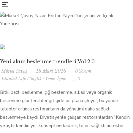
Yeni akım beslenme trendleri Vol.2.0
18 Mart 2016
Mürsel Çavuş
0 Yorum
İstanbul Life
/
Sağlık
/
Yeme-İçme
0
Bitki bazlı beslenme, çiğ beslenme, alkali veya organik
beslenme gibi tercihler git gide ön plana çıkıyor, bu yönde
talepler artınca restoranların da yönelimi daha sağlıklı
beslenmeye kaydı. Diyetisyenle çalışan restoranlardan “Kendin
yetiştir kendin ye” konseptine kadar işte en sağlıklı adresler…