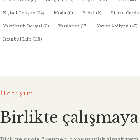
Kişisel Gelişim
(24)
Moda
(6)
Pedal
(2)
Pierre Cardi
Vakıfbank Dergisi
(3)
Yazılarım
(17)
Yazım Atölyesi
(47)
İstanbul Life
(118)
İletişim
Birlikte çalışmaya
Birlikte proje üretmek, danışmanlık almak veya i