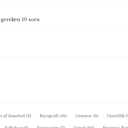
 gereken 10 soru
t of İstanbul
(3)
Biyografi
(56)
Centaur
(9)
Cinsellik
(
EvBahçe
(6)
Formsante
(3)
Genel
(60)
Harper's Ba