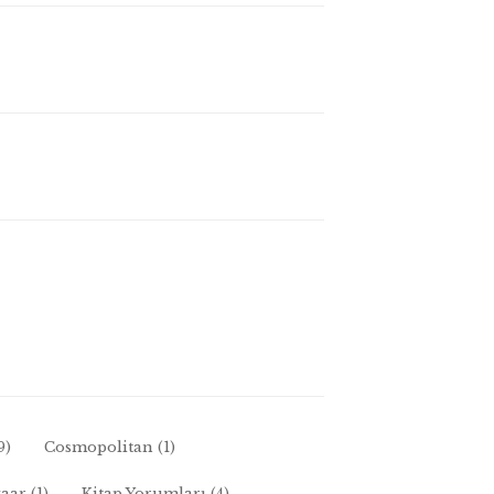
9)
Cosmopolitan
(1)
zaar
(1)
Kitap Yorumları
(4)