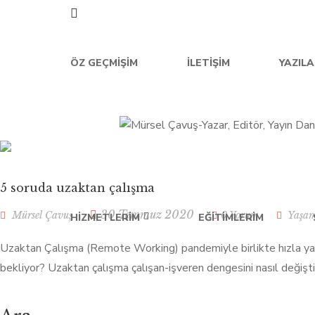
ÖZ GEÇMIŞIM
İLETIŞIM
YAZIL
5 soruda uzaktan çalışma
30 Temmuz 2020
Mürsel Çavuş
0 Yorum
Yaşa
HIZMETLERIM
EĞITIMLERIM
Uzaktan Çalışma (Remote Working) pandemiyle birlikte hızla yayı
bekliyor? Uzaktan çalışma çalışan-işveren dengesini nasıl değişt