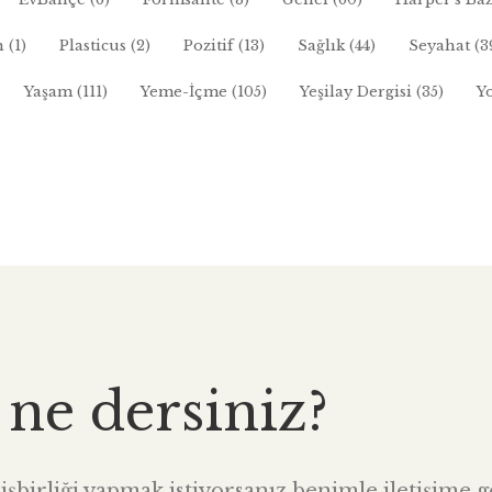
n
(1)
Plasticus
(2)
Pozitif
(13)
Sağlık
(44)
Seyahat
(3
Yaşam
(111)
Yeme-İçme
(105)
Yeşilay Dergisi
(35)
Y
 ne dersiniz?
şbirliği yapmak istiyorsanız benimle iletişime ge