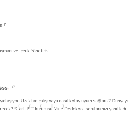
AR
0
m
SSS
nlaşıyor. Uzaktan çalışmaya nasıl kolay uyum sağlarız? Dünyayı u
irecek? Start-IST kurucusu Mine Dedekoca sorularımızı yanıtladı.