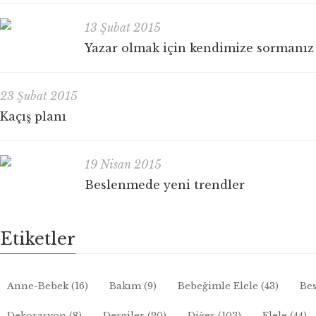
13 Şubat 2015
Yazar olmak için kendimize sormanız
23 Şubat 2015
Kaçış planı
19 Nisan 2015
Beslenmede yeni trendler
Etiketler
Anne-Bebek
(16)
Bakım
(9)
Bebeğimle Elele
(43)
Bes
Dekorasyon
(8)
Dergiler
(20)
Diğer
(103)
Elele
(44)