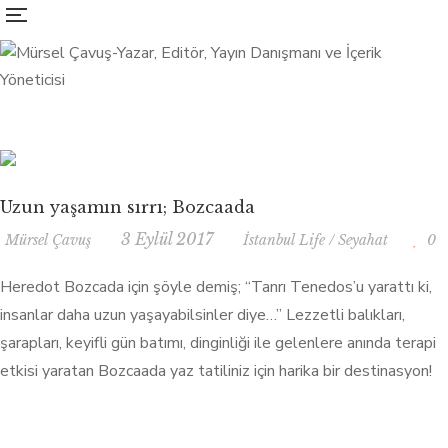
Uzun yaşamın sırrı; Bozcaada
3 Eylül 2017
Mürsel Çavuş
İstanbul Life
/
Seyahat
0
Heredot Bozcada için şöyle demiş; “Tanrı Tenedos’u yarattı ki,
insanlar daha uzun yaşayabilsinler diye…” Lezzetli balıkları,
şarapları, keyifli gün batımı, dinginliği ile gelenlere anında terapi
etkisi yaratan Bozcaada yaz tatiliniz için harika bir destinasyon!