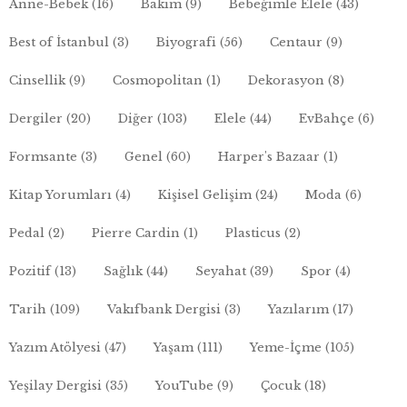
Anne-Bebek
(16)
Bakım
(9)
Bebeğimle Elele
(43)
Best of İstanbul
(3)
Biyografi
(56)
Centaur
(9)
Cinsellik
(9)
Cosmopolitan
(1)
Dekorasyon
(8)
Dergiler
(20)
Diğer
(103)
Elele
(44)
EvBahçe
(6)
Formsante
(3)
Genel
(60)
Harper's Bazaar
(1)
Kitap Yorumları
(4)
Kişisel Gelişim
(24)
Moda
(6)
Pedal
(2)
Pierre Cardin
(1)
Plasticus
(2)
Pozitif
(13)
Sağlık
(44)
Seyahat
(39)
Spor
(4)
Tarih
(109)
Vakıfbank Dergisi
(3)
Yazılarım
(17)
Yazım Atölyesi
(47)
Yaşam
(111)
Yeme-İçme
(105)
Yeşilay Dergisi
(35)
YouTube
(9)
Çocuk
(18)