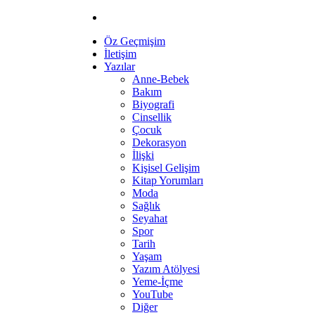
Öz Geçmişim
İletişim
Yazılar
Anne-Bebek
Bakım
Biyografi
Cinsellik
Çocuk
Dekorasyon
İlişki
Kişisel Gelişim
Kitap Yorumları
Moda
Sağlık
Seyahat
Spor
Tarih
Yaşam
Yazım Atölyesi
Yeme-İçme
YouTube
Diğer