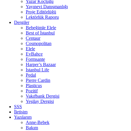
Yazar Koçluğu
Yayınevi Danışmanlığı
Proje Editörlüğü
Lektörlük Raporu
Dergiler
Bebeğimle Elele
Best of İstanbul
Centaur
Cosmopolitan
Elele
EvBahçe
Formsante
Harper’s Bazaar
İstanbul Life
Pedal
Pierre Cardin
Plasticus
Pozitif
Vakıfbank Dergisi
Yeşilay Dergisi
SSS
İletişim
Yazılarım
Anne-Bebek
Bakım