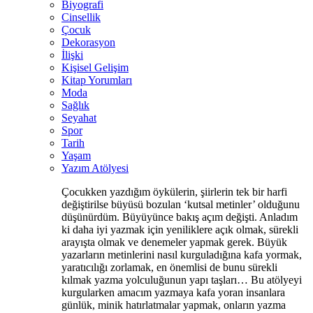
Biyografi
Cinsellik
Çocuk
Dekorasyon
İlişki
Kişisel Gelişim
Kitap Yorumları
Moda
Sağlık
Seyahat
Spor
Tarih
Yaşam
Yazım Atölyesi
Çocukken yazdığım öykülerin, şiirlerin tek bir harfi
değiştirilse büyüsü bozulan ‘kutsal metinler’ olduğunu
düşünürdüm. Büyüyünce bakış açım değişti. Anladım
ki daha iyi yazmak için yeniliklere açık olmak, sürekli
arayışta olmak ve denemeler yapmak gerek. Büyük
yazarların metinlerini nasıl kurguladığına kafa yormak,
yaratıcılığı zorlamak, en önemlisi de bunu sürekli
kılmak yazma yolculuğunun yapı taşları… Bu atölyeyi
kurgularken amacım yazmaya kafa yoran insanlara
günlük, minik hatırlatmalar yapmak, onların yazma