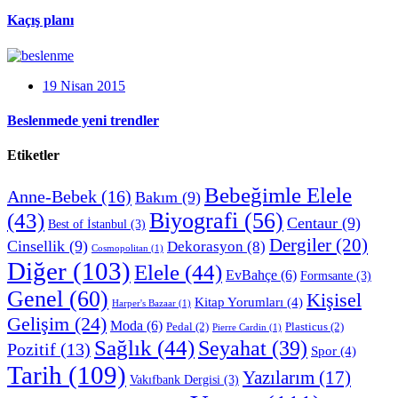
Kaçış planı
19 Nisan 2015
Beslenmede yeni trendler
Etiketler
Bebeğimle Elele
Anne-Bebek
(16)
Bakım
(9)
Biyografi
(56)
(43)
Centaur
(9)
Best of İstanbul
(3)
Dergiler
(20)
Cinsellik
(9)
Dekorasyon
(8)
Cosmopolitan
(1)
Diğer
(103)
Elele
(44)
EvBahçe
(6)
Formsante
(3)
Genel
(60)
Kişisel
Kitap Yorumları
(4)
Harper's Bazaar
(1)
Gelişim
(24)
Moda
(6)
Pedal
(2)
Plasticus
(2)
Pierre Cardin
(1)
Sağlık
(44)
Seyahat
(39)
Pozitif
(13)
Spor
(4)
Tarih
(109)
Yazılarım
(17)
Vakıfbank Dergisi
(3)