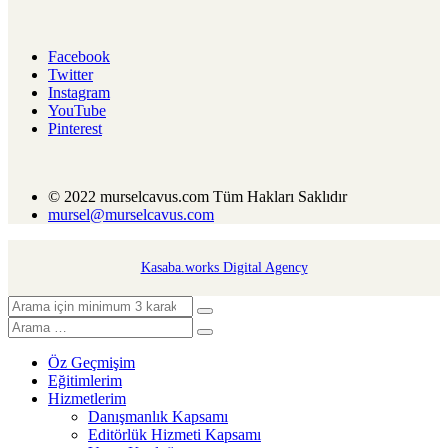
Facebook
Twitter
Instagram
YouTube
Pinterest
© 2022 murselcavus.com Tüm Hakları Saklıdır
mursel@murselcavus.com
Kasaba.works Digital Agency
Öz Geçmişim
Eğitimlerim
Hizmetlerim
Danışmanlık Kapsamı
Editörlük Hizmeti Kapsamı