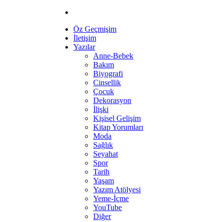
Öz Geçmişim
İletişim
Yazılar
Anne-Bebek
Bakım
Biyografi
Cinsellik
Çocuk
Dekorasyon
İlişki
Kişisel Gelişim
Kitap Yorumları
Moda
Sağlık
Seyahat
Spor
Tarih
Yaşam
Yazım Atölyesi
Yeme-İçme
YouTube
Diğer