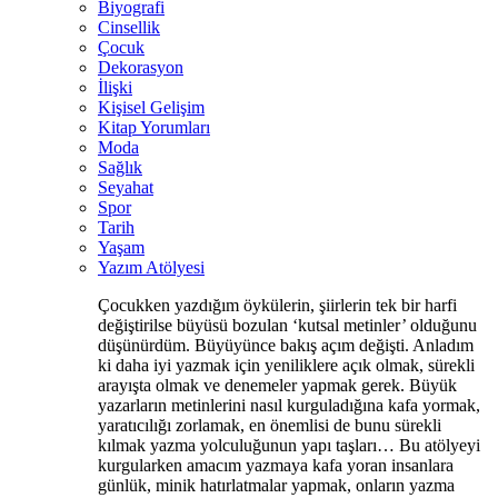
Biyografi
Cinsellik
Çocuk
Dekorasyon
İlişki
Kişisel Gelişim
Kitap Yorumları
Moda
Sağlık
Seyahat
Spor
Tarih
Yaşam
Yazım Atölyesi
Çocukken yazdığım öykülerin, şiirlerin tek bir harfi
değiştirilse büyüsü bozulan ‘kutsal metinler’ olduğunu
düşünürdüm. Büyüyünce bakış açım değişti. Anladım
ki daha iyi yazmak için yeniliklere açık olmak, sürekli
arayışta olmak ve denemeler yapmak gerek. Büyük
yazarların metinlerini nasıl kurguladığına kafa yormak,
yaratıcılığı zorlamak, en önemlisi de bunu sürekli
kılmak yazma yolculuğunun yapı taşları… Bu atölyeyi
kurgularken amacım yazmaya kafa yoran insanlara
günlük, minik hatırlatmalar yapmak, onların yazma