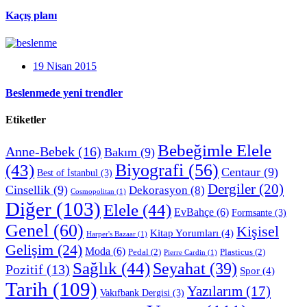
Kaçış planı
19 Nisan 2015
Beslenmede yeni trendler
Etiketler
Bebeğimle Elele
Anne-Bebek
(16)
Bakım
(9)
Biyografi
(56)
(43)
Centaur
(9)
Best of İstanbul
(3)
Dergiler
(20)
Cinsellik
(9)
Dekorasyon
(8)
Cosmopolitan
(1)
Diğer
(103)
Elele
(44)
EvBahçe
(6)
Formsante
(3)
Genel
(60)
Kişisel
Kitap Yorumları
(4)
Harper's Bazaar
(1)
Gelişim
(24)
Moda
(6)
Pedal
(2)
Plasticus
(2)
Pierre Cardin
(1)
Sağlık
(44)
Seyahat
(39)
Pozitif
(13)
Spor
(4)
Tarih
(109)
Yazılarım
(17)
Vakıfbank Dergisi
(3)