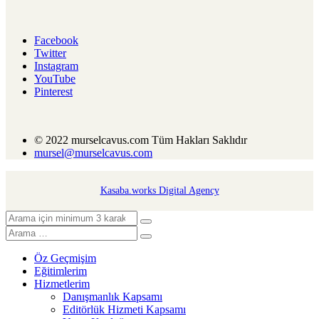
Facebook
Twitter
Instagram
YouTube
Pinterest
© 2022 murselcavus.com Tüm Hakları Saklıdır
mursel@murselcavus.com
Kasaba.works Digital Agency
Öz Geçmişim
Eğitimlerim
Hizmetlerim
Danışmanlık Kapsamı
Editörlük Hizmeti Kapsamı