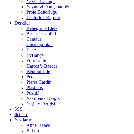
Yazar Koçluğu
Yayınevi Danışmanlığı
Proje Editörlüğü
Lektörlük Raporu
Dergiler
Bebeğimle Elele
Best of İstanbul
Centaur
Cosmopolitan
Elele
EvBahçe
Formsante
Harper’s Bazaar
İstanbul Life
Pedal
Pierre Cardin
Plasticus
Pozitif
Vakıfbank Dergisi
Yeşilay Dergisi
SSS
İletişim
Yazılarım
Anne-Bebek
Bakım