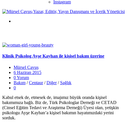
Instagram
Klinik Psikolog Ayşe Kayhan ile kişisel bakım üzerine
Mürsel Çavuş
6 Haziran 2015
0 Yorum
Bakım
/
Centaur
/
Diğer
/
Sağlık
0
Kabul etsek de, etmesek de, imajımız büyük oranda kişisel
bakımımıza bağlı. Biz de, Türk Psikologlar Derneği ve CETAD
(Cinsel Eğitim Tedavi ve Araştırma Derneği) Üyesi olan, yetişkin
psikologu Ayşe Kayhan’a kişisel bakımın hayatımızdaki yerini
sorduk.