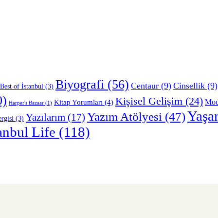
Biyografi
(56)
Centaur
(9)
Cinsellik
(9)
Best of İstanbul
(3)
0)
Kişisel Gelişim
(24)
Mo
Kitap Yorumları
(4)
Harper's Bazaar
(1)
Yaşa
Yazım Atölyesi
(47)
Yazılarım
(17)
rgisi
(3)
anbul Life
(118)