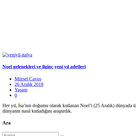
Noel gelenekleri ve ilginç yeni yıl adetleri
Mürsel Çavuş
26 Aralık 2018
Yaşam
0
Her yıl, İsa’nın doğumu olarak kutlanan Noel’i (25 Aralık) dünyada ülk
dünyanın nasıl kutladığını araştırdık.
Ara