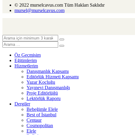
© 2022 murselcavus.com Tüm Hakları Saklıdır
mursel@murselcavus.com
Öz Geçmişim
Eğitimlerim
Hizmetlerim
Danışmanlık Kapsamı
Editörlük Hizmeti Kapsamı
Yazar Koçluğu
Yayınevi Danışmanlığı
Proje Editörlüğü
Lektörlük Raporu
Dergiler
Bebeğimle Elele
Best of İstanbul
Centaur
Cosmopolitan
Elele