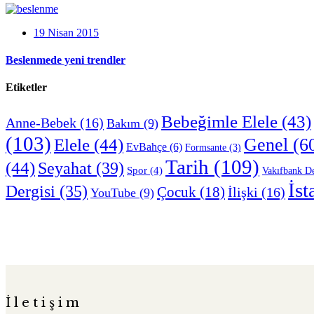
19 Nisan 2015
Beslenmede yeni trendler
Etiketler
Bebeğimle Elele
(43)
Anne-Bebek
(16)
Bakım
(9)
(103)
Genel
(6
Elele
(44)
EvBahçe
(6)
Formsante
(3)
Tarih
(109)
(44)
Seyahat
(39)
Spor
(4)
Vakıfbank De
İst
Dergisi
(35)
Çocuk
(18)
İlişki
(16)
YouTube
(9)
İletişim