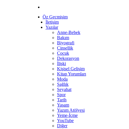
Öz Geçmişim
İletişim
Yazılar
Anne-Bebek
Bakım
Biyografi
Cinsellik
Çocuk
Dekorasyon
İlişki
Kişisel Gelişim
Kitap Yorumları
Moda
Sağlık
Seyahat
Spor
Tarih
Yaşam
Yazım Atölyesi
Yeme-İçme
YouTube
Diğer