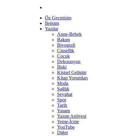
Öz Geçmişim
İletişim
Yazılar
Anne-Bebek
Bakım
Biyografi
Cinsellik
Çocuk
Dekorasyon
İlişki
Kişisel Gelişim
Kitap Yorumları
Moda
Sağlık
Seyahat
Spor
Tarih
Yaşam
Yazım Atölyesi
Yeme-İçme
YouTube
Diğer