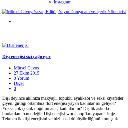
Instagram
Dişi enerjisi sizi çağırıyor
Mürsel Çavuş
27 Ekim 2015
0 Yorum
Diğer
0
Dişi deyince aklınıza makyajlı, topuklu ayakkabı ve seksi kıyafetler
giyen, girdiği ortamlara flört enerjisi yayan kadınlar mı geliyor?
Yoksa çok çocuk doğuran anaç kadınlar mı? Dişilik aslında
bunlardan ibaret değil. Dişi enerjisi workshop’ları yapan Tiraje
Tekmen ile dişi enerjisini ve bizi nasıl dönüştürdüğünü konuştuk.