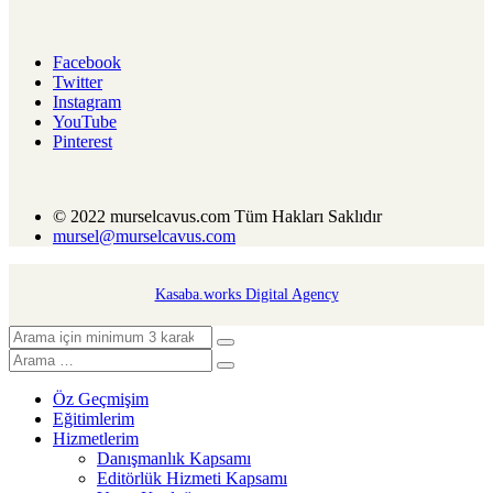
Facebook
Twitter
Instagram
YouTube
Pinterest
© 2022 murselcavus.com Tüm Hakları Saklıdır
mursel@murselcavus.com
Kasaba.works Digital Agency
Öz Geçmişim
Eğitimlerim
Hizmetlerim
Danışmanlık Kapsamı
Editörlük Hizmeti Kapsamı