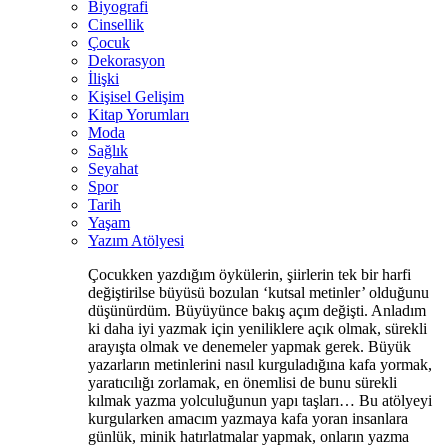
Biyografi
Cinsellik
Çocuk
Dekorasyon
İlişki
Kişisel Gelişim
Kitap Yorumları
Moda
Sağlık
Seyahat
Spor
Tarih
Yaşam
Yazım Atölyesi
Çocukken yazdığım öykülerin, şiirlerin tek bir harfi
değiştirilse büyüsü bozulan ‘kutsal metinler’ olduğunu
düşünürdüm. Büyüyünce bakış açım değişti. Anladım
ki daha iyi yazmak için yeniliklere açık olmak, sürekli
arayışta olmak ve denemeler yapmak gerek. Büyük
yazarların metinlerini nasıl kurguladığına kafa yormak,
yaratıcılığı zorlamak, en önemlisi de bunu sürekli
kılmak yazma yolculuğunun yapı taşları… Bu atölyeyi
kurgularken amacım yazmaya kafa yoran insanlara
günlük, minik hatırlatmalar yapmak, onların yazma