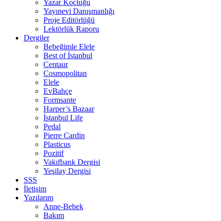
Yazar Koçluğu
Yayınevi Danışmanlığı
Proje Editörlüğü
Lektörlük Raporu
Dergiler
Bebeğimle Elele
Best of İstanbul
Centaur
Cosmopolitan
Elele
EvBahçe
Formsante
Harper’s Bazaar
İstanbul Life
Pedal
Pierre Cardin
Plasticus
Pozitif
Vakıfbank Dergisi
Yeşilay Dergisi
SSS
İletişim
Yazılarım
Anne-Bebek
Bakım