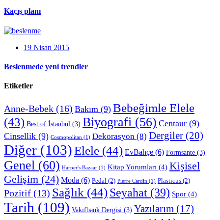
Kaçış planı
19 Nisan 2015
Beslenmede yeni trendler
Etiketler
Bebeğimle Elele
Anne-Bebek
(16)
Bakım
(9)
Biyografi
(56)
(43)
Centaur
(9)
Best of İstanbul
(3)
Dergiler
(20)
Cinsellik
(9)
Dekorasyon
(8)
Cosmopolitan
(1)
Diğer
(103)
Elele
(44)
EvBahçe
(6)
Formsante
(3)
Genel
(60)
Kişisel
Kitap Yorumları
(4)
Harper's Bazaar
(1)
Gelişim
(24)
Moda
(6)
Pedal
(2)
Plasticus
(2)
Pierre Cardin
(1)
Sağlık
(44)
Seyahat
(39)
Pozitif
(13)
Spor
(4)
Tarih
(109)
Yazılarım
(17)
Vakıfbank Dergisi
(3)