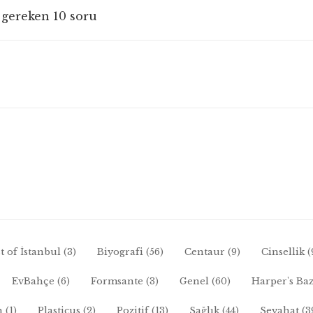
 gereken 10 soru
t of İstanbul
(3)
Biyografi
(56)
Centaur
(9)
Cinsellik
(
EvBahçe
(6)
Formsante
(3)
Genel
(60)
Harper's Ba
n
(1)
Plasticus
(2)
Pozitif
(13)
Sağlık
(44)
Seyahat
(3