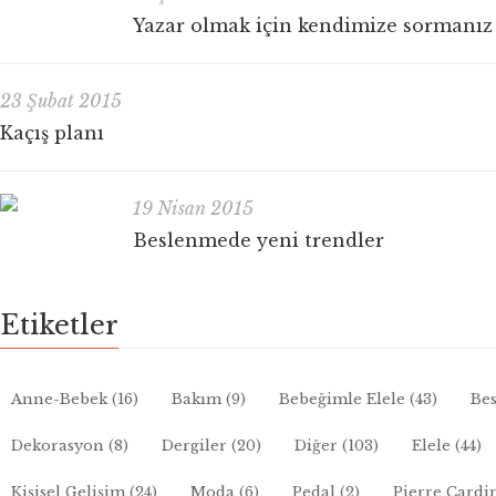
Yazar olmak için kendimize sormanız
23 Şubat 2015
Kaçış planı
19 Nisan 2015
Beslenmede yeni trendler
Etiketler
Anne-Bebek
(16)
Bakım
(9)
Bebeğimle Elele
(43)
Bes
Dekorasyon
(8)
Dergiler
(20)
Diğer
(103)
Elele
(44)
Kişisel Gelişim
(24)
Moda
(6)
Pedal
(2)
Pierre Cardi