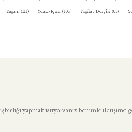
Yaşam
(111)
Yeme-İçme
(105)
Yeşilay Dergisi
(35)
Y
şbirliği yapmak istiyorsanız benimle iletişime ge