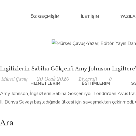
ÖZ GEÇMIŞIM
İLETIŞIM
YAZIL
İngilizlerin Sabiha Gökçen’i Amy Johnson İngiltere
20 Ocak 2020
Mürsel Çavuş
Biyografi
0
HIZMETLERIM
EĞITIMLERIM
S
Amy Johnson, İngilizlerin Sabiha Gökçen’iydi. Londra’dan Avustralya’
II. Dünya Savaşı başladığında ülkesi için savaşmaktan çekinmedi. C
Ara