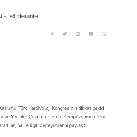
EĞITIMLERIM
M
ılımlı Türk Kardiyoloji Kongresi’nin dikkat çekici
lar ve Yenilikçi Çözümler’ oldu. Sempozyumda Prof.
ı anjina ile ilgili deneyimlerini paylaştı.