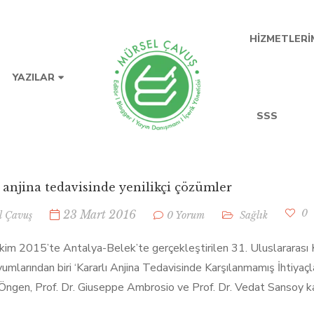
HIZMETLERI
YAZILAR
SSS
 anjina tedavisinde yenilikçi çözümler
0
23 Mart 2016
l Çavuş
0 Yorum
Sağlık
im 2015’te Antalya-Belek’te gerçekleştirilen 31. Uluslararası Kat
mlarından biri ‘Kararlı Anjina Tedavisinde Karşılanmamış İhtiyaç
Öngen, Prof. Dr. Giuseppe Ambrosio ve Prof. Dr. Vedat Sansoy kararl