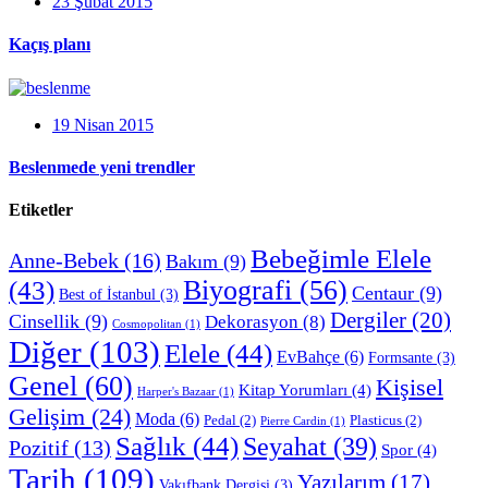
23 Şubat 2015
Kaçış planı
19 Nisan 2015
Beslenmede yeni trendler
Etiketler
Bebeğimle Elele
Anne-Bebek
(16)
Bakım
(9)
Biyografi
(56)
(43)
Centaur
(9)
Best of İstanbul
(3)
Dergiler
(20)
Cinsellik
(9)
Dekorasyon
(8)
Cosmopolitan
(1)
Diğer
(103)
Elele
(44)
EvBahçe
(6)
Formsante
(3)
Genel
(60)
Kişisel
Kitap Yorumları
(4)
Harper's Bazaar
(1)
Gelişim
(24)
Moda
(6)
Pedal
(2)
Plasticus
(2)
Pierre Cardin
(1)
Sağlık
(44)
Seyahat
(39)
Pozitif
(13)
Spor
(4)
Tarih
(109)
Yazılarım
(17)
Vakıfbank Dergisi
(3)