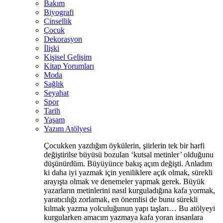
Bakım
Biyografi
Cinsellik
Çocuk
Dekorasyon
İlişki
Kişisel Gelişim
Kitap Yorumları
Moda
Sağlık
Seyahat
Spor
Tarih
Yaşam
Yazım Atölyesi
Çocukken yazdığım öykülerin, şiirlerin tek bir harfi
değiştirilse büyüsü bozulan ‘kutsal metinler’ olduğunu
düşünürdüm. Büyüyünce bakış açım değişti. Anladım
ki daha iyi yazmak için yeniliklere açık olmak, sürekli
arayışta olmak ve denemeler yapmak gerek. Büyük
yazarların metinlerini nasıl kurguladığına kafa yormak,
yaratıcılığı zorlamak, en önemlisi de bunu sürekli
kılmak yazma yolculuğunun yapı taşları… Bu atölyeyi
kurgularken amacım yazmaya kafa yoran insanlara