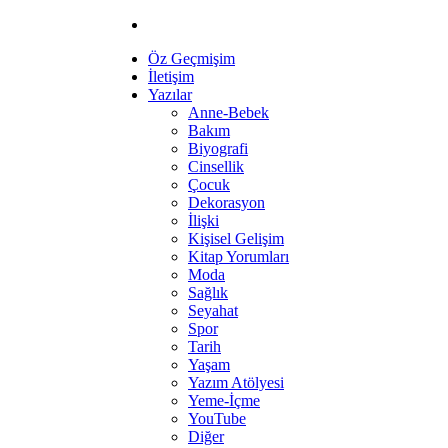
Öz Geçmişim
İletişim
Yazılar
Anne-Bebek
Bakım
Biyografi
Cinsellik
Çocuk
Dekorasyon
İlişki
Kişisel Gelişim
Kitap Yorumları
Moda
Sağlık
Seyahat
Spor
Tarih
Yaşam
Yazım Atölyesi
Yeme-İçme
YouTube
Diğer