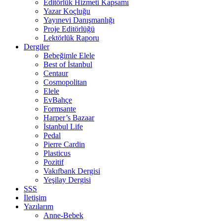
Editörlük Hizmeti Kapsamı
Yazar Koçluğu
Yayınevi Danışmanlığı
Proje Editörlüğü
Lektörlük Raporu
Dergiler
Bebeğimle Elele
Best of İstanbul
Centaur
Cosmopolitan
Elele
EvBahçe
Formsante
Harper’s Bazaar
İstanbul Life
Pedal
Pierre Cardin
Plasticus
Pozitif
Vakıfbank Dergisi
Yeşilay Dergisi
SSS
İletişim
Yazılarım
Anne-Bebek