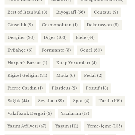
Best of İstanbul
(3)
Biyografi
(56)
Centaur
(9)
Cinsellik
(9)
Cosmopolitan
(1)
Dekorasyon
(8)
Dergiler
(20)
Diğer
(103)
Elele
(44)
EvBahçe
(6)
Formsante
(3)
Genel
(60)
Harper's Bazaar
(1)
Kitap Yorumları
(4)
Kişisel Gelişim
(24)
Moda
(6)
Pedal
(2)
Pierre Cardin
(1)
Plasticus
(2)
Pozitif
(13)
Sağlık
(44)
Seyahat
(39)
Spor
(4)
Tarih
(109)
Vakıfbank Dergisi
(3)
Yazılarım
(17)
Yazım Atölyesi
(47)
Yaşam
(111)
Yeme-İçme
(105)