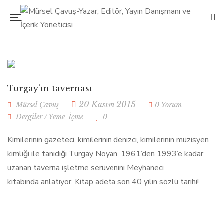
Turgay’ın tavernası
20 Kasım 2015
Mürsel Çavuş
0 Yorum
Dergiler
/
Yeme-İçme
0
Kimilerinin gazeteci, kimilerinin denizci, kimilerinin müzisyen
kimliği ile tanıdığı Turgay Noyan, 1961’den 1993’e kadar
uzanan taverna işletme serüvenini Meyhaneci
kitabında anlatıyor. Kitap adeta son 40 yılın sözlü tarihi!