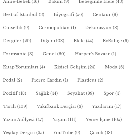
Anne-Bebek
(16)
Bakım
(9)
Bebeğimle Elele
(43)
Best of İstanbul
(3)
Biyografi
(56)
Centaur
(9)
Cinsellik
(9)
Cosmopolitan
(1)
Dekorasyon
(8)
Dergiler
(20)
Diğer
(103)
Elele
(44)
EvBahçe
(6)
Formsante
(3)
Genel
(60)
Harper's Bazaar
(1)
Kitap Yorumları
(4)
Kişisel Gelişim
(24)
Moda
(6)
Pedal
(2)
Pierre Cardin
(1)
Plasticus
(2)
Pozitif
(13)
Sağlık
(44)
Seyahat
(39)
Spor
(4)
Tarih
(109)
Vakıfbank Dergisi
(3)
Yazılarım
(17)
Yazım Atölyesi
(47)
Yaşam
(111)
Yeme-İçme
(105)
Yeşilay Dergisi
(35)
YouTube
(9)
Çocuk
(18)