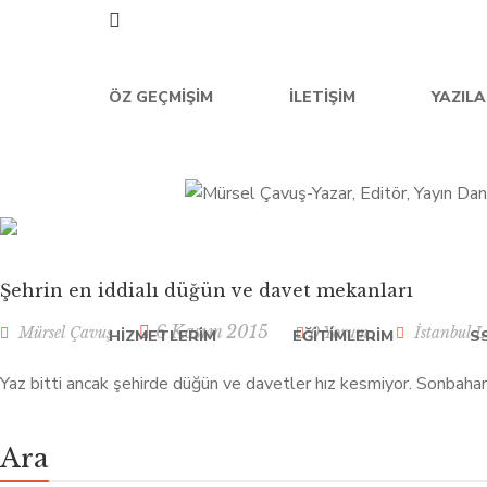
ÖZ GEÇMIŞIM
İLETIŞIM
YAZIL
Şehrin en iddialı düğün ve davet mekanları
6 Kasım 2015
Mürsel Çavuş
0 Yorum
İstanbul L
HIZMETLERIM
EĞITIMLERIM
S
Yaz bitti ancak şehirde düğün ve davetler hız kesmiyor. Sonbaha
Ara