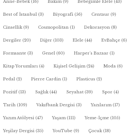
Anne-Bebek
(16)
Bakım
(9)
Bebeğimle Elele
(43)
Best of İstanbul
(3)
Biyografi
(56)
Centaur
(9)
Cinsellik
(9)
Cosmopolitan
(1)
Dekorasyon
(8)
Dergiler
(20)
Diğer
(103)
Elele
(44)
EvBahçe
(6)
Formsante
(3)
Genel
(60)
Harper's Bazaar
(1)
Kitap Yorumları
(4)
Kişisel Gelişim
(24)
Moda
(6)
Pedal
(2)
Pierre Cardin
(1)
Plasticus
(2)
Pozitif
(13)
Sağlık
(44)
Seyahat
(39)
Spor
(4)
Tarih
(109)
Vakıfbank Dergisi
(3)
Yazılarım
(17)
Yazım Atölyesi
(47)
Yaşam
(111)
Yeme-İçme
(105)
Yeşilay Dergisi
(35)
YouTube
(9)
Çocuk
(18)