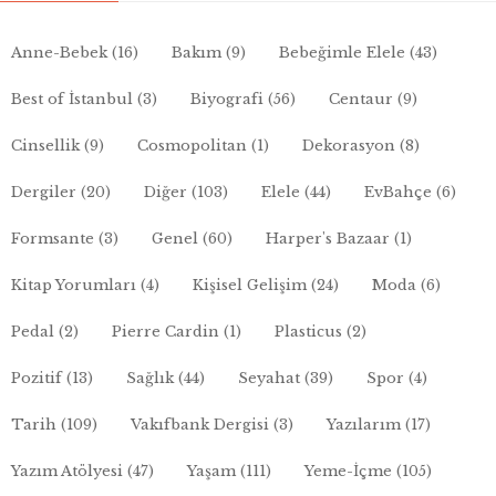
Anne-Bebek
(16)
Bakım
(9)
Bebeğimle Elele
(43)
Best of İstanbul
(3)
Biyografi
(56)
Centaur
(9)
Cinsellik
(9)
Cosmopolitan
(1)
Dekorasyon
(8)
Dergiler
(20)
Diğer
(103)
Elele
(44)
EvBahçe
(6)
Formsante
(3)
Genel
(60)
Harper's Bazaar
(1)
Kitap Yorumları
(4)
Kişisel Gelişim
(24)
Moda
(6)
Pedal
(2)
Pierre Cardin
(1)
Plasticus
(2)
Pozitif
(13)
Sağlık
(44)
Seyahat
(39)
Spor
(4)
Tarih
(109)
Vakıfbank Dergisi
(3)
Yazılarım
(17)
Yazım Atölyesi
(47)
Yaşam
(111)
Yeme-İçme
(105)