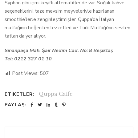
Syphon gibi içimi keyifli alternatifler de var. Soğuk kahve
seçeneklerini, taze mevsim meyveleriyle hazırlanan
smoothie’lerle zenginleştirmişler. Quppa’da İtalyan
mutfağının beğenilen lezzetleri ve Türk Mutfağı’nın sevilen
tatları da yer alıyor.
Sinanpaşa Mah. Şair Nedim Cad. No: 8 Beşiktaş
Tel: 0212 327 01 10
Post Views:
507
Quppa Caffe
ETIKETLER:
PAYLAŞ: