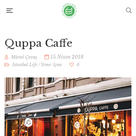
Quppa Caffe
15 Nisan 2018
Mürsel Çavuş
İstanbul Life
/
Yeme-İçme
0