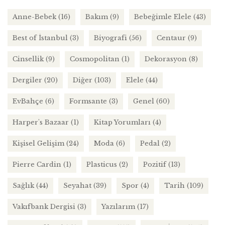
Anne-Bebek
(16)
Bakım
(9)
Bebeğimle Elele
(43)
Best of İstanbul
(3)
Biyografi
(56)
Centaur
(9)
Cinsellik
(9)
Cosmopolitan
(1)
Dekorasyon
(8)
Dergiler
(20)
Diğer
(103)
Elele
(44)
EvBahçe
(6)
Formsante
(3)
Genel
(60)
Harper's Bazaar
(1)
Kitap Yorumları
(4)
Kişisel Gelişim
(24)
Moda
(6)
Pedal
(2)
Pierre Cardin
(1)
Plasticus
(2)
Pozitif
(13)
Sağlık
(44)
Seyahat
(39)
Spor
(4)
Tarih
(109)
Vakıfbank Dergisi
(3)
Yazılarım
(17)