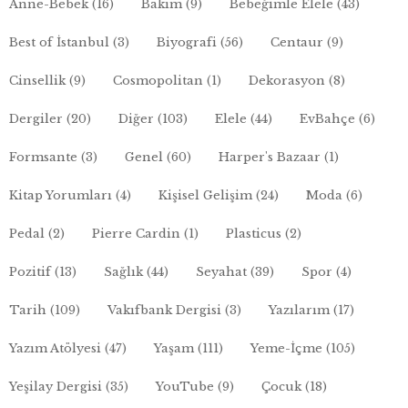
Anne-Bebek
(16)
Bakım
(9)
Bebeğimle Elele
(43)
Best of İstanbul
(3)
Biyografi
(56)
Centaur
(9)
Cinsellik
(9)
Cosmopolitan
(1)
Dekorasyon
(8)
Dergiler
(20)
Diğer
(103)
Elele
(44)
EvBahçe
(6)
Formsante
(3)
Genel
(60)
Harper's Bazaar
(1)
Kitap Yorumları
(4)
Kişisel Gelişim
(24)
Moda
(6)
Pedal
(2)
Pierre Cardin
(1)
Plasticus
(2)
Pozitif
(13)
Sağlık
(44)
Seyahat
(39)
Spor
(4)
Tarih
(109)
Vakıfbank Dergisi
(3)
Yazılarım
(17)
Yazım Atölyesi
(47)
Yaşam
(111)
Yeme-İçme
(105)
Yeşilay Dergisi
(35)
YouTube
(9)
Çocuk
(18)