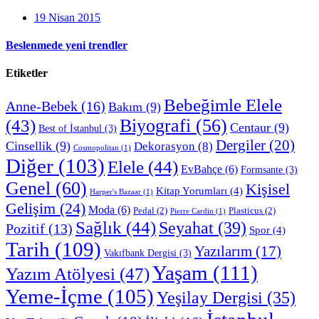
19 Nisan 2015
Beslenmede yeni trendler
Etiketler
Bebeğimle Elele
Anne-Bebek
(16)
Bakım
(9)
Biyografi
(56)
(43)
Centaur
(9)
Best of İstanbul
(3)
Dergiler
(20)
Cinsellik
(9)
Dekorasyon
(8)
Cosmopolitan
(1)
Diğer
(103)
Elele
(44)
EvBahçe
(6)
Formsante
(3)
Genel
(60)
Kişisel
Kitap Yorumları
(4)
Harper's Bazaar
(1)
Gelişim
(24)
Moda
(6)
Pedal
(2)
Plasticus
(2)
Pierre Cardin
(1)
Sağlık
(44)
Seyahat
(39)
Pozitif
(13)
Spor
(4)
Tarih
(109)
Yazılarım
(17)
Vakıfbank Dergisi
(3)
Yaşam
(111)
Yazım Atölyesi
(47)
Yeme-İçme
(105)
Yeşilay Dergisi
(35)