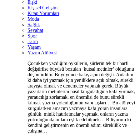
İlişki
Kişisel Gelişim
Kitap Yorumları
Moda
Sağlık
Seyahat
Spor
Tarih
Yaşam
Yazım Atölyesi
Çocukken yazdığım öykülerin, şiirlerin tek bir harfi
değiştirilse büyüsü bozulan ‘kutsal metinler’ olduğunu
düşünürdüm. Büyüyünce bakış açım değişti. Anladım
ki daha iyi yazmak için yeniliklere açık olmak, sürekli
arayışta olmak ve denemeler yapmak gerek. Büyük
yazarların metinlerini nasıl kurguladığına kafa yormak,
yaratıcılığı zorlamak, en önemlisi de bunu sürekli
kılmak yazma yolculuğunun yapı taşları… Bu atölyeyi
kurgularken amacım yazmaya kafa yoran insanlara
günlük, minik hatırlatmalar yapmak, onların yazma
yolculuğunda onlara eşlik edebilmek… Biliyorum ki
kendini geliştirmenin en önemli adımı süreklilik ve
çalışma…