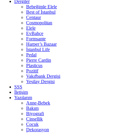
Dergiler
Bebeğimle Elele
Best of İstanbul
Centaur
Cosmopolitan
Elele
EvBahçe
Formsante
Harper’s Bazaar
İstanbul Life
Pedal
Pierre Cardin
Plasticus
Pozitif
Vakıfbank Dergisi
Yeşilay Dergisi
SSS
İletişim
Yazılarım
Anne-Bebek
Bakım
Biyografi
Cinsellik
Çocuk
Dekorasyon