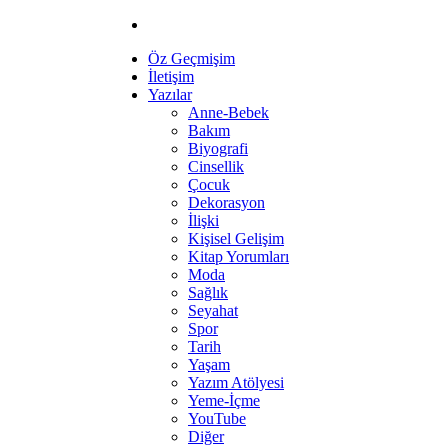
Öz Geçmişim
İletişim
Yazılar
Anne-Bebek
Bakım
Biyografi
Cinsellik
Çocuk
Dekorasyon
İlişki
Kişisel Gelişim
Kitap Yorumları
Moda
Sağlık
Seyahat
Spor
Tarih
Yaşam
Yazım Atölyesi
Yeme-İçme
YouTube
Diğer