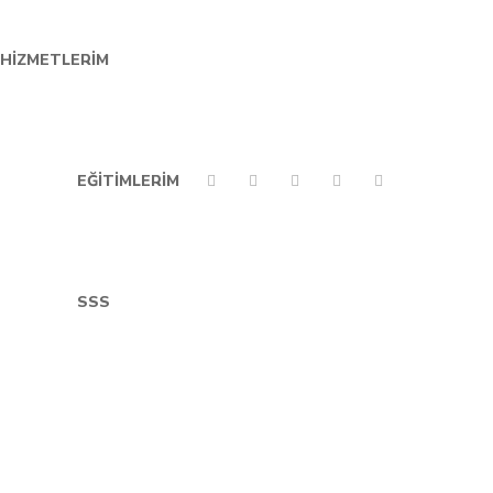
HIZMETLERIM
EĞITIMLERIM
SSS
0
im
/
Pozitif
/
Yaşam
mazı bu iki kavram birbirinin yerine ikame edilebilir
utluluk nasıl kalıcı hale getirilebilir? İşte başarı