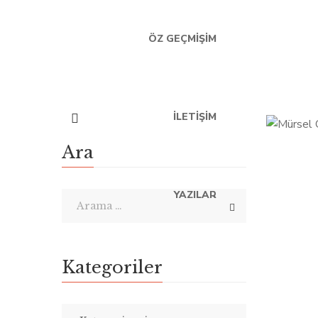
ÖZ GEÇMIŞIM
İLETIŞIM
Ara
Mümin 
YAZILAR
Mürsel
Aşk ve b
Kategoriler
mi? Başar
uzmanı v