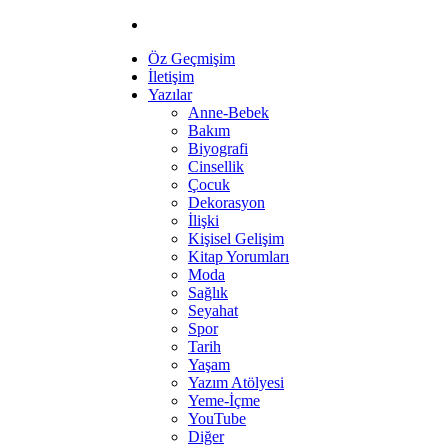
Öz Geçmişim
İletişim
Yazılar
Anne-Bebek
Bakım
Biyografi
Cinsellik
Çocuk
Dekorasyon
İlişki
Kişisel Gelişim
Kitap Yorumları
Moda
Sağlık
Seyahat
Spor
Tarih
Yaşam
Yazım Atölyesi
Yeme-İçme
YouTube
Diğer