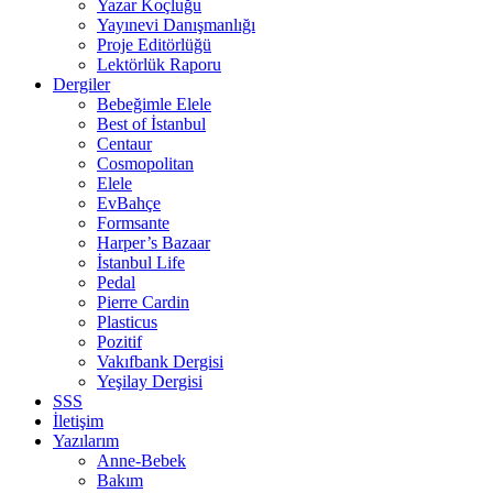
Yazar Koçluğu
Yayınevi Danışmanlığı
Proje Editörlüğü
Lektörlük Raporu
Dergiler
Bebeğimle Elele
Best of İstanbul
Centaur
Cosmopolitan
Elele
EvBahçe
Formsante
Harper’s Bazaar
İstanbul Life
Pedal
Pierre Cardin
Plasticus
Pozitif
Vakıfbank Dergisi
Yeşilay Dergisi
SSS
İletişim
Yazılarım
Anne-Bebek
Bakım