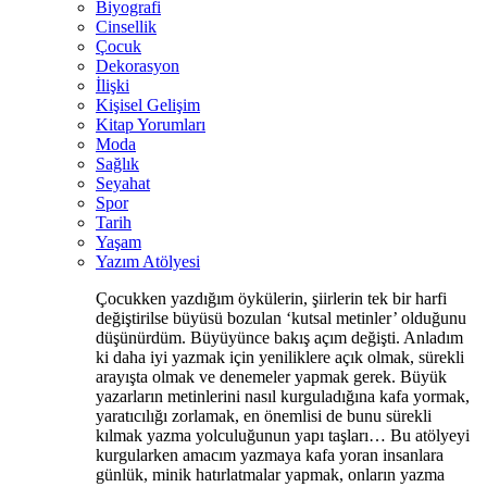
Biyografi
Cinsellik
Çocuk
Dekorasyon
İlişki
Kişisel Gelişim
Kitap Yorumları
Moda
Sağlık
Seyahat
Spor
Tarih
Yaşam
Yazım Atölyesi
Çocukken yazdığım öykülerin, şiirlerin tek bir harfi
değiştirilse büyüsü bozulan ‘kutsal metinler’ olduğunu
düşünürdüm. Büyüyünce bakış açım değişti. Anladım
ki daha iyi yazmak için yeniliklere açık olmak, sürekli
arayışta olmak ve denemeler yapmak gerek. Büyük
yazarların metinlerini nasıl kurguladığına kafa yormak,
yaratıcılığı zorlamak, en önemlisi de bunu sürekli
kılmak yazma yolculuğunun yapı taşları… Bu atölyeyi
kurgularken amacım yazmaya kafa yoran insanlara
günlük, minik hatırlatmalar yapmak, onların yazma