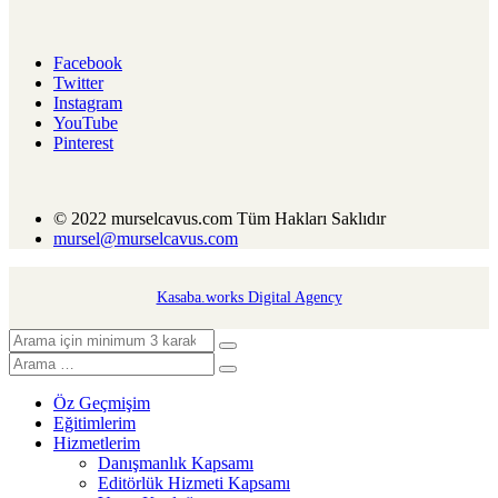
Facebook
Twitter
Instagram
YouTube
Pinterest
© 2022 murselcavus.com Tüm Hakları Saklıdır
mursel@murselcavus.com
Kasaba.works Digital Agency
Öz Geçmişim
Eğitimlerim
Hizmetlerim
Danışmanlık Kapsamı
Editörlük Hizmeti Kapsamı