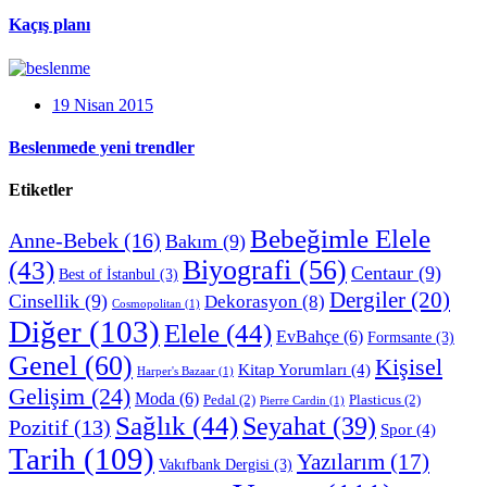
Kaçış planı
19 Nisan 2015
Beslenmede yeni trendler
Etiketler
Bebeğimle Elele
Anne-Bebek
(16)
Bakım
(9)
Biyografi
(56)
(43)
Centaur
(9)
Best of İstanbul
(3)
Dergiler
(20)
Cinsellik
(9)
Dekorasyon
(8)
Cosmopolitan
(1)
Diğer
(103)
Elele
(44)
EvBahçe
(6)
Formsante
(3)
Genel
(60)
Kişisel
Kitap Yorumları
(4)
Harper's Bazaar
(1)
Gelişim
(24)
Moda
(6)
Pedal
(2)
Plasticus
(2)
Pierre Cardin
(1)
Sağlık
(44)
Seyahat
(39)
Pozitif
(13)
Spor
(4)
Tarih
(109)
Yazılarım
(17)
Vakıfbank Dergisi
(3)