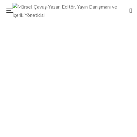
Takipçi kazandıran en popüler hashtagler
28 Kasım 2018
Mürsel Çavuş
Yaşam
0
Hashtag ya da Türkçe deyimiyle etiketler daha fazla
kullanıcıya ulaşmak ve beğeniyi arttırmak için önemli.
Twitter’da ikiden fazla hashtag kullanmak etkileşimi
azaltırken, Instagram’da daha fazla etkileşim için olmazsa
olmaz! Facebook’da ise hashtag kullanımı gönderinin
performansını düşürüyor.