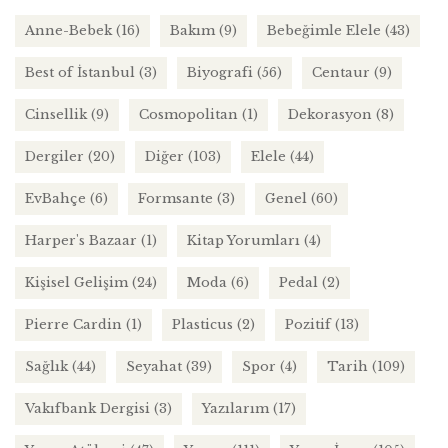
Anne-Bebek
(16)
Bakım
(9)
Bebeğimle Elele
(43)
Best of İstanbul
(3)
Biyografi
(56)
Centaur
(9)
Cinsellik
(9)
Cosmopolitan
(1)
Dekorasyon
(8)
Dergiler
(20)
Diğer
(103)
Elele
(44)
EvBahçe
(6)
Formsante
(3)
Genel
(60)
Harper's Bazaar
(1)
Kitap Yorumları
(4)
Kişisel Gelişim
(24)
Moda
(6)
Pedal
(2)
Pierre Cardin
(1)
Plasticus
(2)
Pozitif
(13)
Sağlık
(44)
Seyahat
(39)
Spor
(4)
Tarih
(109)
Vakıfbank Dergisi
(3)
Yazılarım
(17)