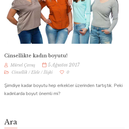
Cinsellikte kadın boyutu!
5 Ağustos 2017
Mürsel Çavuş
Cinsellik
/
Elele
/
İlişki
0
Şimdiye kadar boyutu hep erkekler üzerinden tartıştık. Peki
kadınlarda boyut önemli mi?
Ara