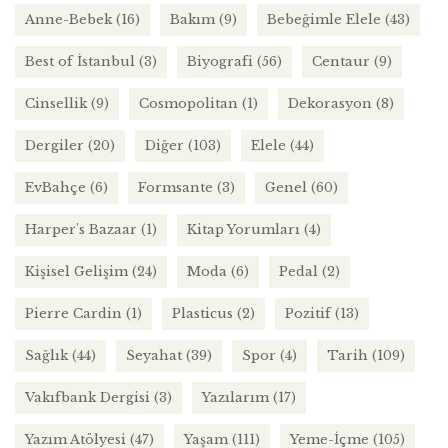
Anne-Bebek
(16)
Bakım
(9)
Bebeğimle Elele
(43)
Best of İstanbul
(3)
Biyografi
(56)
Centaur
(9)
Cinsellik
(9)
Cosmopolitan
(1)
Dekorasyon
(8)
Dergiler
(20)
Diğer
(103)
Elele
(44)
EvBahçe
(6)
Formsante
(3)
Genel
(60)
Harper's Bazaar
(1)
Kitap Yorumları
(4)
Kişisel Gelişim
(24)
Moda
(6)
Pedal
(2)
Pierre Cardin
(1)
Plasticus
(2)
Pozitif
(13)
Sağlık
(44)
Seyahat
(39)
Spor
(4)
Tarih
(109)
Vakıfbank Dergisi
(3)
Yazılarım
(17)
Yazım Atölyesi
(47)
Yaşam
(111)
Yeme-İçme
(105)