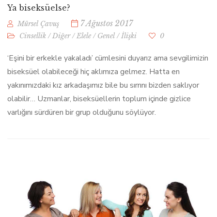
Ya biseksüelse?
7 Ağustos 2017
Mürsel Çavuş
Cinsellik
/
Diğer
/
Elele
/
Genel
/
İlişki
0
‘Eşini bir erkekle yakaladı’ cümlesini duyarız ama sevgilimizin
biseksüel olabileceği hiç aklımıza gelmez. Hatta en
yakınımızdaki kız arkadaşımız bile bu sırrını bizden saklıyor
olabilir… Uzmanlar, biseksüellerin toplum içinde gizlice
varlığını sürdüren bir grup olduğunu söylüyor.