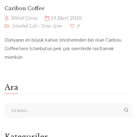
Caribou Coffee
14 Mart 2018
Mürsel Çavuş
İstanbul Life
/
Yeme-İçme
0
Dünyanın en büyük kahve zincirlerinden biri olan Caribou
Coffee’lere İstanbul’un pek çok semtinde rastlamak
mümkün.
Ara
Kategoriler