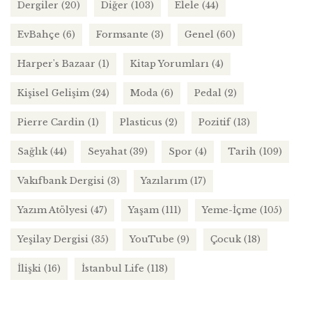
Dergiler
(20)
Diğer
(103)
Elele
(44)
EvBahçe
(6)
Formsante
(3)
Genel
(60)
Harper's Bazaar
(1)
Kitap Yorumları
(4)
Kişisel Gelişim
(24)
Moda
(6)
Pedal
(2)
Pierre Cardin
(1)
Plasticus
(2)
Pozitif
(13)
Sağlık
(44)
Seyahat
(39)
Spor
(4)
Tarih
(109)
Vakıfbank Dergisi
(3)
Yazılarım
(17)
Yazım Atölyesi
(47)
Yaşam
(111)
Yeme-İçme
(105)
Yeşilay Dergisi
(35)
YouTube
(9)
Çocuk
(18)
İlişki
(16)
İstanbul Life
(118)