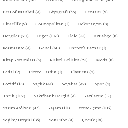
Anne-Bebek
(16)
Bakım
(9)
Bebeğimle Elele
(43)
Best of İstanbul
(3)
Biyografi
(56)
Centaur
(9)
Cinsellik
(9)
Cosmopolitan
(1)
Dekorasyon
(8)
Dergiler
(20)
Diğer
(103)
Elele
(44)
EvBahçe
(6)
Formsante
(3)
Genel
(60)
Harper's Bazaar
(1)
Kitap Yorumları
(4)
Kişisel Gelişim
(24)
Moda
(6)
Pedal
(2)
Pierre Cardin
(1)
Plasticus
(2)
Pozitif
(13)
Sağlık
(44)
Seyahat
(39)
Spor
(4)
Tarih
(109)
Vakıfbank Dergisi
(3)
Yazılarım
(17)
Yazım Atölyesi
(47)
Yaşam
(111)
Yeme-İçme
(105)
Yeşilay Dergisi
(35)
YouTube
(9)
Çocuk
(18)