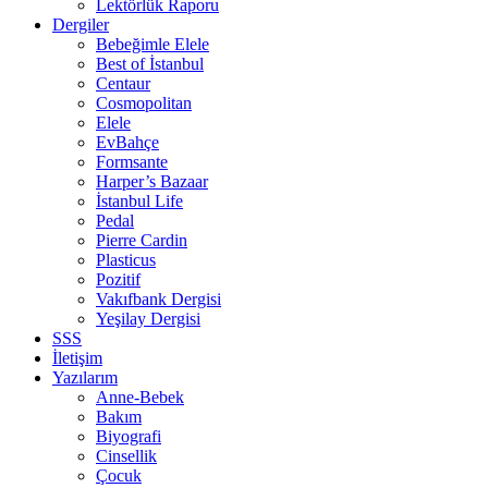
Lektörlük Raporu
Dergiler
Bebeğimle Elele
Best of İstanbul
Centaur
Cosmopolitan
Elele
EvBahçe
Formsante
Harper’s Bazaar
İstanbul Life
Pedal
Pierre Cardin
Plasticus
Pozitif
Vakıfbank Dergisi
Yeşilay Dergisi
SSS
İletişim
Yazılarım
Anne-Bebek
Bakım
Biyografi
Cinsellik
Çocuk