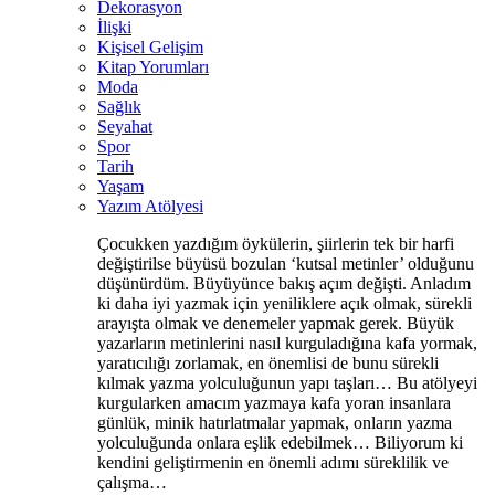
Dekorasyon
İlişki
Kişisel Gelişim
Kitap Yorumları
Moda
Sağlık
Seyahat
Spor
Tarih
Yaşam
Yazım Atölyesi
Çocukken yazdığım öykülerin, şiirlerin tek bir harfi
değiştirilse büyüsü bozulan ‘kutsal metinler’ olduğunu
düşünürdüm. Büyüyünce bakış açım değişti. Anladım
ki daha iyi yazmak için yeniliklere açık olmak, sürekli
arayışta olmak ve denemeler yapmak gerek. Büyük
yazarların metinlerini nasıl kurguladığına kafa yormak,
yaratıcılığı zorlamak, en önemlisi de bunu sürekli
kılmak yazma yolculuğunun yapı taşları… Bu atölyeyi
kurgularken amacım yazmaya kafa yoran insanlara
günlük, minik hatırlatmalar yapmak, onların yazma
yolculuğunda onlara eşlik edebilmek… Biliyorum ki
kendini geliştirmenin en önemli adımı süreklilik ve
çalışma…