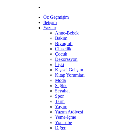
Öz Geçmişim
İletişim
Yazılar
Anne-Bebek
Bakım
Biyografi
Cinsellik
Çocuk
Dekorasyon
İlişki
Kişisel Gelişim
Kitap Yorumları
Moda
Sağlık
Seyahat
Spor
Tarih
Yaşam
Yazım Atölyesi
Yeme-İçme
YouTube
Diğer