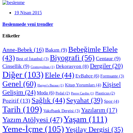
19 Nisan 2015
Beslenmede yeni trendler
Etiketler
Bebeğimle Elele
Anne-Bebek
(16)
Bakım
(9)
Biyografi
(56)
(43)
Centaur
(9)
Best of İstanbul
(3)
Dergiler
(20)
Cinsellik
(9)
Dekorasyon
(8)
Cosmopolitan
(1)
Diğer
(103)
Elele
(44)
EvBahçe
(6)
Formsante
(3)
Genel
(60)
Kişisel
Kitap Yorumları
(4)
Harper's Bazaar
(1)
Gelişim
(24)
Moda
(6)
Pedal
(2)
Plasticus
(2)
Pierre Cardin
(1)
Sağlık
(44)
Seyahat
(39)
Pozitif
(13)
Spor
(4)
Tarih
(109)
Yazılarım
(17)
Vakıfbank Dergisi
(3)
Yaşam
(111)
Yazım Atölyesi
(47)
Yeme-İçme
(105)
Yeşilay Dergisi
(35)