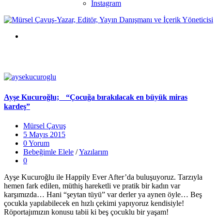
Instagram
Ayşe Kucuroğlu; “Çocuğa bırakılacak en büyük miras
kardeş”
Mürsel Çavuş
5 Mayıs 2015
0 Yorum
Bebeğimle Elele
/
Yazılarım
0
Ayşe Kucuroğlu ile Happily Ever After’da buluşuyoruz. Tarzıyla
hemen fark edilen, müthiş hareketli ve pratik bir kadın var
karşımızda… Hani “şeytan tüyü” var derler ya aynen öyle… Beş
çocukla yapılabilecek en hızlı çekimi yapıyoruz kendisiyle!
Röportajımızın konusu tabii ki beş çocuklu bir yaşam!