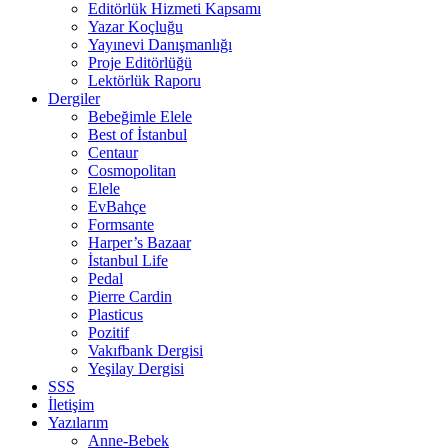
Editörlük Hizmeti Kapsamı
Yazar Koçluğu
Yayınevi Danışmanlığı
Proje Editörlüğü
Lektörlük Raporu
Dergiler
Bebeğimle Elele
Best of İstanbul
Centaur
Cosmopolitan
Elele
EvBahçe
Formsante
Harper’s Bazaar
İstanbul Life
Pedal
Pierre Cardin
Plasticus
Pozitif
Vakıfbank Dergisi
Yeşilay Dergisi
SSS
İletişim
Yazılarım
Anne-Bebek