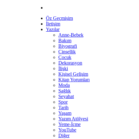
Öz Geçmişim
İletişim
Yazılar
Anne-Bebek
Bakım
Biyografi
Cinsellik
Çocuk
Dekorasyon
İlişki
Kişisel Gelişim
Kitap Yorumları
Moda
Sağlık
Seyahat
Spor
Tarih
Yaşam
Yazım Atölyesi
Yeme-İçme
YouTube
Diğer