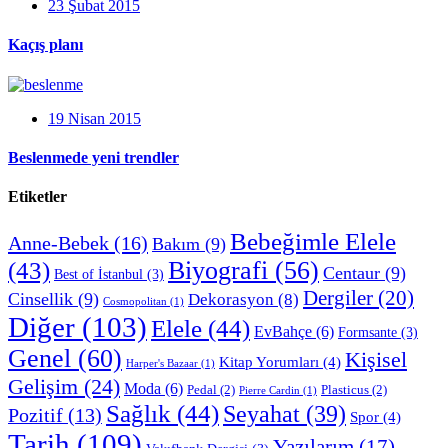
23 Şubat 2015
Kaçış planı
19 Nisan 2015
Beslenmede yeni trendler
Etiketler
Bebeğimle Elele
Anne-Bebek
(16)
Bakım
(9)
Biyografi
(56)
(43)
Centaur
(9)
Best of İstanbul
(3)
Dergiler
(20)
Cinsellik
(9)
Dekorasyon
(8)
Cosmopolitan
(1)
Diğer
(103)
Elele
(44)
EvBahçe
(6)
Formsante
(3)
Genel
(60)
Kişisel
Kitap Yorumları
(4)
Harper's Bazaar
(1)
Gelişim
(24)
Moda
(6)
Pedal
(2)
Plasticus
(2)
Pierre Cardin
(1)
Sağlık
(44)
Seyahat
(39)
Pozitif
(13)
Spor
(4)
Tarih
(109)
Yazılarım
(17)