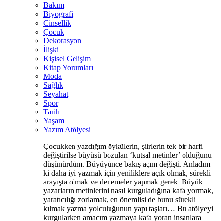
Bakım
Biyografi
Cinsellik
Çocuk
Dekorasyon
İlişki
Kişisel Gelişim
Kitap Yorumları
Moda
Sağlık
Seyahat
Spor
Tarih
Yaşam
Yazım Atölyesi
Çocukken yazdığım öykülerin, şiirlerin tek bir harfi
değiştirilse büyüsü bozulan ‘kutsal metinler’ olduğunu
düşünürdüm. Büyüyünce bakış açım değişti. Anladım
ki daha iyi yazmak için yeniliklere açık olmak, sürekli
arayışta olmak ve denemeler yapmak gerek. Büyük
yazarların metinlerini nasıl kurguladığına kafa yormak,
yaratıcılığı zorlamak, en önemlisi de bunu sürekli
kılmak yazma yolculuğunun yapı taşları… Bu atölyeyi
kurgularken amacım yazmaya kafa yoran insanlara