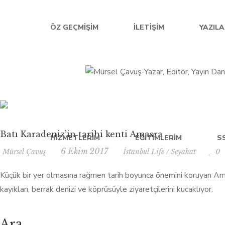
ÖZ GEÇMIŞIM
İLETIŞIM
YAZIL
Batı Karadeniz’in tarihi kenti Amasra
HIZMETLERIM
EĞITIMLERIM
S
6 Ekim 2017
Mürsel Çavuş
İstanbul Life
/
Seyahat
0
Küçük bir yer olmasına rağmen tarih boyunca önemini koruyan Amas
kayıkları, berrak denizi ve köprüsüyle ziyaretçilerini kucaklıyor.
Ara