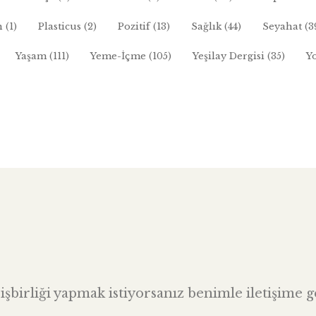
n
(1)
Plasticus
(2)
Pozitif
(13)
Sağlık
(44)
Seyahat
(3
Yaşam
(111)
Yeme-İçme
(105)
Yeşilay Dergisi
(35)
Y
şbirliği yapmak istiyorsanız benimle iletişime ge