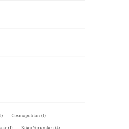
9)
Cosmopolitan
(1)
zaar
(1)
Kitap Yorumları
(4)