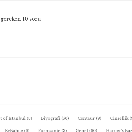
 gereken 10 soru
t of İstanbul
(3)
Biyografi
(56)
Centaur
(9)
Cinsellik
(
EvBahçe
(6)
Formsante
(3)
Genel
(60)
Harper's Ba