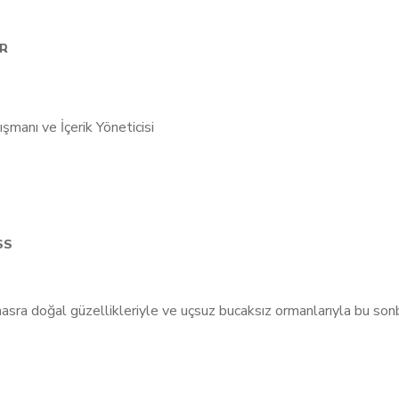
AR
SS
ra doğal güzellikleriyle ve uçsuz bucaksız ormanlarıyla bu sonba