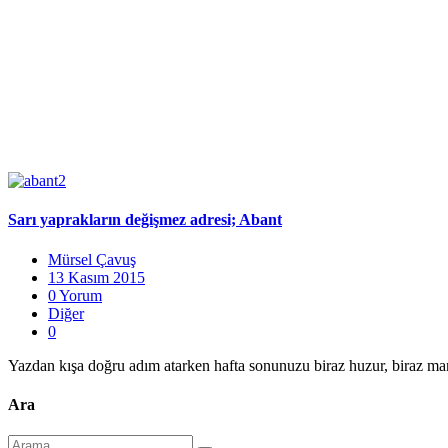
Sarı yaprakların değişmez adresi; Abant
Mürsel Çavuş
13 Kasım 2015
0 Yorum
Diğer
0
Yazdan kışa doğru adım atarken hafta sonunuzu biraz huzur, biraz manza
Ara