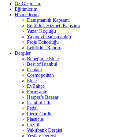
Öz Geçmişim
Eğitimlerim
Hizmetlerim
Danışmanlık Kapsamı
Editörlük Hizmeti Kapsamı
Yazar Koçluğu
Yayınevi Danışmanlığı
Proje Editörlüğü
Lektörlük Raporu
Dergiler
Bebeğimle Elele
Best of İstanbul
Centaur
Cosmopolitan
Elele
EvBahçe
Formsante
Harper’s Bazaar
İstanbul Life
Pedal
Pierre Cardin
Plasticus
Pozitif
Vakıfbank Dergisi
Yeşilay Dergisi