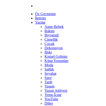
Öz Geçmişim
İletişim
Yazılar
Anne-Bebek
Bakım
Biyografi
Cinsellik
Çocuk
Dekorasyon
İlişki
Kişisel Gelişim
Kitap Yorumları
Moda
Sağlık
Seyahat
Spor
Tarih
Yaşam
Yazım Atölyesi
Yeme-İçme
YouTube
Diğer