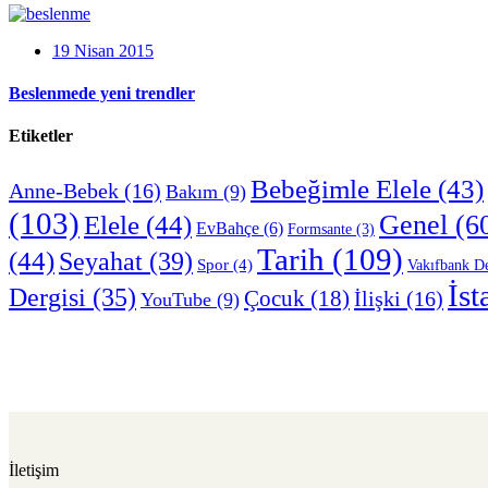
19 Nisan 2015
Beslenmede yeni trendler
Etiketler
Bebeğimle Elele
(43)
Anne-Bebek
(16)
Bakım
(9)
(103)
Genel
(6
Elele
(44)
EvBahçe
(6)
Formsante
(3)
Tarih
(109)
(44)
Seyahat
(39)
Spor
(4)
Vakıfbank De
İst
Dergisi
(35)
Çocuk
(18)
İlişki
(16)
YouTube
(9)
İletişim