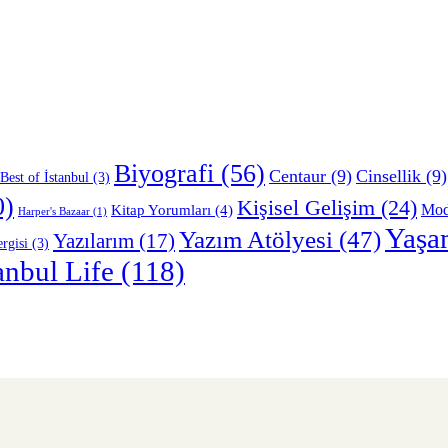
Biyografi
(56)
Centaur
(9)
Cinsellik
(9)
Best of İstanbul
(3)
0)
Kişisel Gelişim
(24)
Mo
Kitap Yorumları
(4)
Harper's Bazaar
(1)
Yaşa
Yazım Atölyesi
(47)
Yazılarım
(17)
rgisi
(3)
anbul Life
(118)