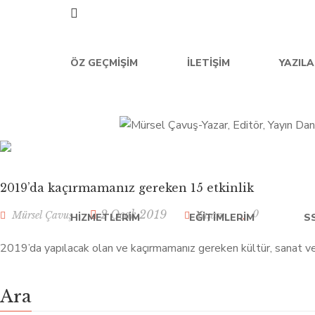
ÖZ GEÇMIŞIM
İLETIŞIM
YAZIL
2019’da kaçırmamanız gereken 15 etkinlik
0
2 Ocak 2019
Mürsel Çavuş
Yaşam
HIZMETLERIM
EĞITIMLERIM
S
2019’da yapılacak olan ve kaçırmamanız gereken kültür, sanat ve spo
Ara