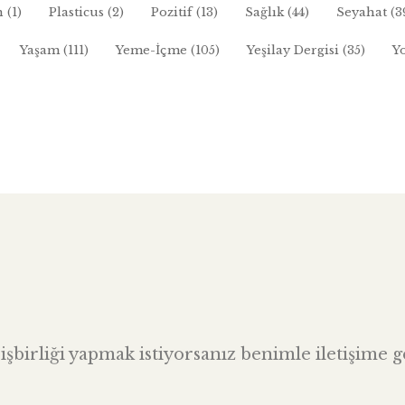
n
(1)
Plasticus
(2)
Pozitif
(13)
Sağlık
(44)
Seyahat
(3
Yaşam
(111)
Yeme-İçme
(105)
Yeşilay Dergisi
(35)
Y
şbirliği yapmak istiyorsanız benimle iletişime ge