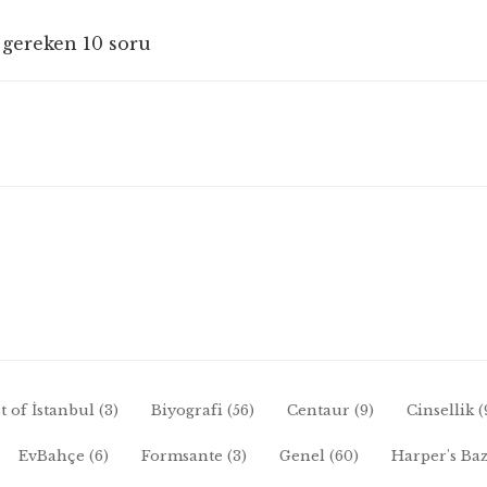
 gereken 10 soru
t of İstanbul
(3)
Biyografi
(56)
Centaur
(9)
Cinsellik
(
EvBahçe
(6)
Formsante
(3)
Genel
(60)
Harper's Ba