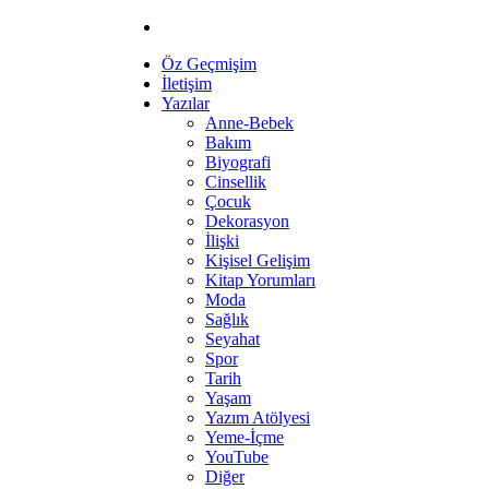
Öz Geçmişim
İletişim
Yazılar
Anne-Bebek
Bakım
Biyografi
Cinsellik
Çocuk
Dekorasyon
İlişki
Kişisel Gelişim
Kitap Yorumları
Moda
Sağlık
Seyahat
Spor
Tarih
Yaşam
Yazım Atölyesi
Yeme-İçme
YouTube
Diğer