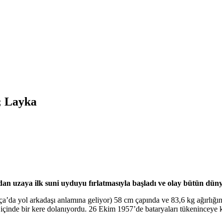
; Layka
an uzaya ilk suni uyduyu fırlatmasıyla başladı ve olay bütün dün
ça’da yol arkadaşı anlamına geliyor) 58 cm çapında ve 83,6 kg ağırlığı
e içinde bir kere dolanıyordu. 26 Ekim 1957’de bataryaları tükeninceye