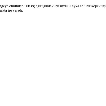
geye oturttular. 508 kg ağırlığındaki bu uydu, Layka adlı bir köpek taşı
akta işe yaradı.