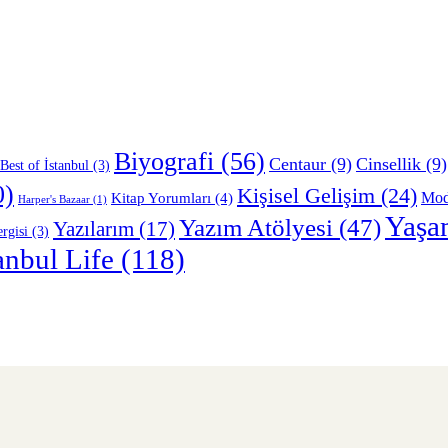
Biyografi
(56)
Centaur
(9)
Cinsellik
(9)
Best of İstanbul
(3)
0)
Kişisel Gelişim
(24)
Mo
Kitap Yorumları
(4)
Harper's Bazaar
(1)
Yaşa
Yazım Atölyesi
(47)
Yazılarım
(17)
rgisi
(3)
anbul Life
(118)