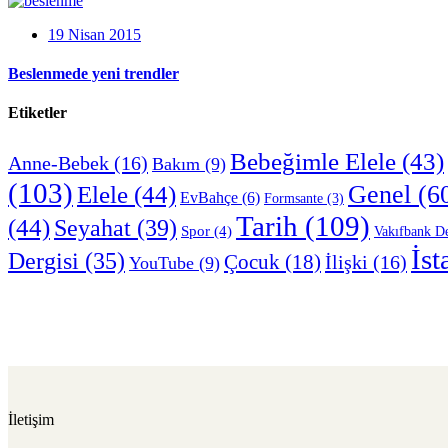
19 Nisan 2015
Beslenmede yeni trendler
Etiketler
Bebeğimle Elele
(43)
Anne-Bebek
(16)
Bakım
(9)
(103)
Genel
(6
Elele
(44)
EvBahçe
(6)
Formsante
(3)
Tarih
(109)
(44)
Seyahat
(39)
Spor
(4)
Vakıfbank De
İst
Dergisi
(35)
Çocuk
(18)
İlişki
(16)
YouTube
(9)
İletişim