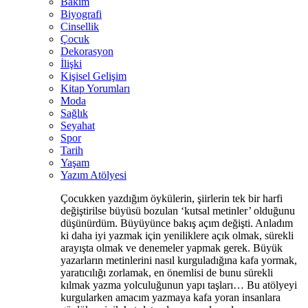
Bakım
Biyografi
Cinsellik
Çocuk
Dekorasyon
İlişki
Kişisel Gelişim
Kitap Yorumları
Moda
Sağlık
Seyahat
Spor
Tarih
Yaşam
Yazım Atölyesi
Çocukken yazdığım öykülerin, şiirlerin tek bir harfi
değiştirilse büyüsü bozulan ‘kutsal metinler’ olduğunu
düşünürdüm. Büyüyünce bakış açım değişti. Anladım
ki daha iyi yazmak için yeniliklere açık olmak, sürekli
arayışta olmak ve denemeler yapmak gerek. Büyük
yazarların metinlerini nasıl kurguladığına kafa yormak,
yaratıcılığı zorlamak, en önemlisi de bunu sürekli
kılmak yazma yolculuğunun yapı taşları… Bu atölyeyi
kurgularken amacım yazmaya kafa yoran insanlara