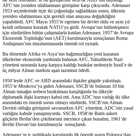
AFC’nin yeniden silahlanması görüşüne karşı çıkıyordu. Adenauer
1953 seçimlerinde üçte iki çoğunluğu sağladıktan sonra, ülkenin
yeniden silahlanması için gerekli olan anayasa değişikliğini
yapabilirdi. AFC Mayıs 1955’te egemen bir devlet oldu ve aynı yıl
kendi ordusunu kurarak NATO’ya girdi. Avrupa’nın bütünleşmesi
için sürdürülen bütün çalışmalarla katılan Adenauer, 1957’de Avrupa
Ekonomik Topluluğu’nun (AET) kurulmasıyla sonuçlanan Roma
Antlaşması’nın imzalanmasında önemli rol oynadı.
Bu dönemde Afrika ve Asya’nın bağımsızlığını yeni kazanan
ülkelerine ekonomik yardımda bulunan AFC, Yahudilerin Nazi
yönetimi sırasında karşı karşıya kaldığı baskılar nedeniyle İsrail’e de
üç milyar Alman markını aşan tazminat ödedi.
1950‘lerde AFC ve ABD arasındaki ilişkiler gitgide yakınlaştı.
1955’te Moskova’ya giden Adenauer, SSCB’de bulunan 10 bin
Alman tutsağın serbest bırakılması karşılığında bu ülkeyle
diplomatik ilişki kurmayı kabul etti. Ama ADC’nun varlığı iki ülke
arasındaki en önemli sorun olmayı sürdürdü. SSCB’nin Alman
Devleti olduğu görüşünü savunurken AFC yönetimi, ADC’nin yasal
varlığını kabule yanaşmıyordu. SSCB, 1958‘de Batılı askeri
güçlerin Berlin’den çekilmesini isteyince çıkan bunalım, 1961’de
Berlin Duvarı’nın kurulmasıyla sonuçlandı.
Adenauer’ın iç politikada karşılaştığı ilk önemli sorun Polonya’dan,