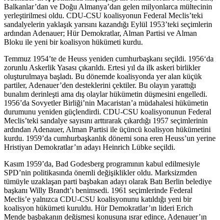
Balkanlar’dan ve Doğu Almanya’dan gelen milyonlarca mültecinin
yerleştirilmesi oldu. CDU-CSU koalisyonun Federal Meclis’teki
sandalyelerin yaklaşık yarısını kazandığı Eylül 1953’teki seçimlerin
ardından Adenauer; Hür Demokratlar, Alman Partisi ve Alman
Bloku ile yeni bir koalisyon hükümeti kurdu.
Temmuz 1954’te de Heuss yeniden cumhurbaşkanı seçildi. 1956‘da
zorunlu Askerlik Yasası çıkarıldı. Ertesi yıl da ilk askeri birlikler
oluşturulmaya başladı. Bu dönemde koalisyonda yer alan küçük
partiler, Adenauer’den desteklerini çektiler. Bu olayın yarattığı
bunalım derinleşti ama dış olaylar hükümetin düşmesini engelledi.
1956’da Sovyetler Birliği’nin Macaristan’a müdahalesi hükümetin
durumunu yeniden güçlendirdi. CDU-CSU koalisyonunun Federal
Meclis’teki sandalye sayısını arttırarak çıkardığı 1957 seçimlerinin
ardından Adenauer, Alman Partisi ile üçüncü koalisyon hükümetini
kurdu. 1959’da cumhurbaşkanlık dönemi sona eren Heuss’un yerine
Hristiyan Demokratlar’ın adayı Heinrich Lübke seçildi.
Kasım 1959’da, Bad Godesberg programının kabul edilmesiyle
SPD’nin politikasında önemli değişiklikler oldu. Marksizmden
tümüyle uzaklaşan parti başbakan adayı olarak Batı Berlin belediye
başkanı Willy Brandt’ı benimsedi. 1961 seçimlerinde Federal
Meclis’e yalnızca CDU-CSU koalisyonunu katıldığı yeni bir
koalisyon hükümeti kuruldu. Hür Demokratlar’ın lideri Erich
Mende başbakanın değişmesi konusuna ısrar edince, Adenauer’ın