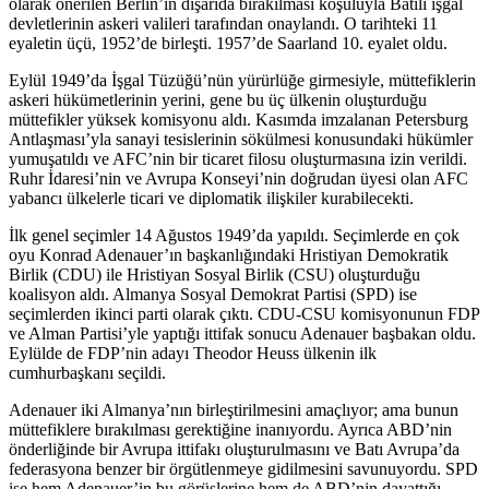
olarak önerilen Berlin’in dışarıda bırakılması koşuluyla Batılı işgal
devletlerinin askeri valileri tarafından onaylandı. O tarihteki 11
eyaletin üçü, 1952’de birleşti. 1957’de Saarland 10. eyalet oldu.
Eylül 1949’da İşgal Tüzüğü’nün yürürlüğe girmesiyle, müttefiklerin
askeri hükümetlerinin yerini, gene bu üç ülkenin oluşturduğu
müttefikler yüksek komisyonu aldı. Kasımda imzalanan Petersburg
Antlaşması’yla sanayi tesislerinin sökülmesi konusundaki hükümler
yumuşatıldı ve AFC’nin bir ticaret filosu oluşturmasına izin verildi.
Ruhr İdaresi’nin ve Avrupa Konseyi’nin doğrudan üyesi olan AFC
yabancı ülkelerle ticari ve diplomatik ilişkiler kurabilecekti.
İlk genel seçimler 14 Ağustos 1949’da yapıldı. Seçimlerde en çok
oyu Konrad Adenauer’ın başkanlığındaki Hristiyan Demokratik
Birlik (CDU) ile Hristiyan Sosyal Birlik (CSU) oluşturduğu
koalisyon aldı. Almanya Sosyal Demokrat Partisi (SPD) ise
seçimlerden ikinci parti olarak çıktı. CDU-CSU komisyonunun FDP
ve Alman Partisi’yle yaptığı ittifak sonucu Adenauer başbakan oldu.
Eylülde de FDP’nin adayı Theodor Heuss ülkenin ilk
cumhurbaşkanı seçildi.
Adenauer iki Almanya’nın birleştirilmesini amaçlıyor; ama bunun
müttefiklere bırakılması gerektiğine inanıyordu. Ayrıca ABD’nin
önderliğinde bir Avrupa ittifakı oluşturulmasını ve Batı Avrupa’da
federasyona benzer bir örgütlenmeye gidilmesini savunuyordu. SPD
ise hem Adenauer’in bu görüşlerine hem de ABD’nin dayattığı