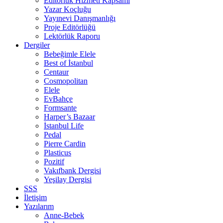
Editörlük Hizmeti Kapsamı
Yazar Koçluğu
Yayınevi Danışmanlığı
Proje Editörlüğü
Lektörlük Raporu
Dergiler
Bebeğimle Elele
Best of İstanbul
Centaur
Cosmopolitan
Elele
EvBahçe
Formsante
Harper’s Bazaar
İstanbul Life
Pedal
Pierre Cardin
Plasticus
Pozitif
Vakıfbank Dergisi
Yeşilay Dergisi
SSS
İletişim
Yazılarım
Anne-Bebek