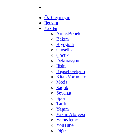
Öz Geçmişim
İletişim
Yazılar
Anne-Bebek
Bakım
Biyografi
Cinsellik
Çocuk
Dekorasyon
İlişki
Kişisel Gelişim
Kitap Yorumları
Moda
Sağlık
Seyahat
Spor
Tarih
Yaşam
Yazım Atölyesi
Yeme-İçme
YouTube
Diğer