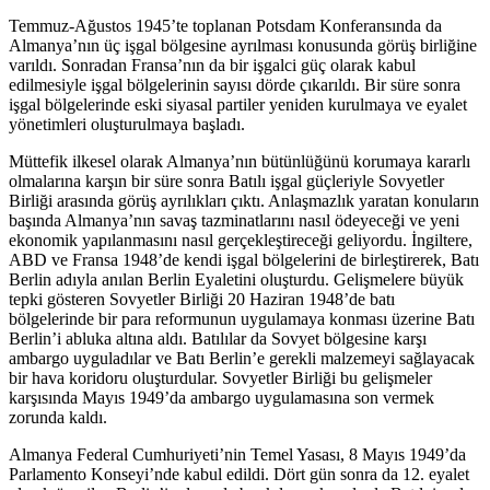
Temmuz-Ağustos 1945’te toplanan Potsdam Konferansında da
Almanya’nın üç işgal bölgesine ayrılması konusunda görüş birliğine
varıldı. Sonradan Fransa’nın da bir işgalci güç olarak kabul
edilmesiyle işgal bölgelerinin sayısı dörde çıkarıldı. Bir süre sonra
işgal bölgelerinde eski siyasal partiler yeniden kurulmaya ve eyalet
yönetimleri oluşturulmaya başladı.
Müttefik ilkesel olarak Almanya’nın bütünlüğünü korumaya kararlı
olmalarına karşın bir süre sonra Batılı işgal güçleriyle Sovyetler
Birliği arasında görüş ayrılıkları çıktı. Anlaşmazlık yaratan konuların
başında Almanya’nın savaş tazminatlarını nasıl ödeyeceği ve yeni
ekonomik yapılanmasını nasıl gerçekleştireceği geliyordu. İngiltere,
ABD ve Fransa 1948’de kendi işgal bölgelerini de birleştirerek, Batı
Berlin adıyla anılan Berlin Eyaletini oluşturdu. Gelişmelere büyük
tepki gösteren Sovyetler Birliği 20 Haziran 1948’de batı
bölgelerinde bir para reformunun uygulamaya konması üzerine Batı
Berlin’i abluka altına aldı. Batılılar da Sovyet bölgesine karşı
ambargo uyguladılar ve Batı Berlin’e gerekli malzemeyi sağlayacak
bir hava koridoru oluşturdular. Sovyetler Birliği bu gelişmeler
karşısında Mayıs 1949’da ambargo uygulamasına son vermek
zorunda kaldı.
Almanya Federal Cumhuriyeti’nin Temel Yasası, 8 Mayıs 1949’da
Parlamento Konseyi’nde kabul edildi. Dört gün sonra da 12. eyalet