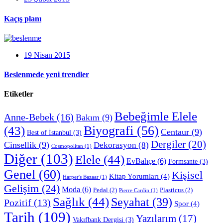
Kaçış planı
19 Nisan 2015
Beslenmede yeni trendler
Etiketler
Bebeğimle Elele
Anne-Bebek
(16)
Bakım
(9)
Biyografi
(56)
(43)
Centaur
(9)
Best of İstanbul
(3)
Dergiler
(20)
Cinsellik
(9)
Dekorasyon
(8)
Cosmopolitan
(1)
Diğer
(103)
Elele
(44)
EvBahçe
(6)
Formsante
(3)
Genel
(60)
Kişisel
Kitap Yorumları
(4)
Harper's Bazaar
(1)
Gelişim
(24)
Moda
(6)
Pedal
(2)
Plasticus
(2)
Pierre Cardin
(1)
Sağlık
(44)
Seyahat
(39)
Pozitif
(13)
Spor
(4)
Tarih
(109)
Yazılarım
(17)
Vakıfbank Dergisi
(3)