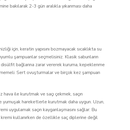
imine bakılarak 2-3 gün aralıkla yıkanması daha
liği için, keratin yapısını bozmayacak sıcaklıkta su
le uyumlu şampuanlar seçmelisiniz. Klasik sabunların
e disülfit bağlarına zarar vererek kuruma, kepeklenme
eçmemeli. Sert ovuşturmalar ve birçok kez şampuan
z hava ile kurutmak ve saçı çekmek, saçın
ile yumuşak hareketlerle kurutmak daha uygun. Uzun,
kremi uygulamak saçın kayganlaşmasını sağlar. Bu
kremi kullanırken de özellikle saç diplerine değil