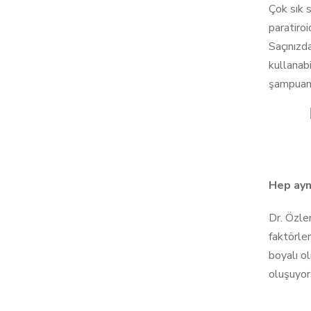
Çok sık s
paratiroi
Saçınızd
kullanabi
şampuanl
Hep ayn
Dr. Özle
faktörler
boyalı o
oluşuyor