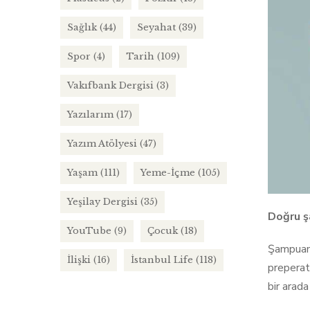
Sağlık
(44)
Seyahat
(39)
Spor
(4)
Tarih
(109)
Vakıfbank Dergisi
(3)
Yazılarım
(17)
Yazım Atölyesi
(47)
Yaşam
(111)
Yeme-İçme
(105)
Yeşilay Dergisi
(35)
Doğru ş
YouTube
(9)
Çocuk
(18)
Şampuanl
İlişki
(16)
İstanbul Life
(118)
preperat
bir arada