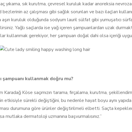
aç yıkama, sık kurutma, çevresel kuruluk kadar anoreksia nevroza g
d bezlerinin az çalışması gibi sağlık sorunları ve bazı ilaçları kulla
a aşırı kuruluk olduğunda sodyum lauril sülfat gibi yumuşatıcı sür
lirsiniz. Yağlı saçlarda ise yağ içeren şampuanlardan uzak durmakta 
ar kullanmak gerekiyor, her şampuan doğal dahi olsa içeriği uygun
ı şampuanı kullanmak doğru mu?
m Karadağ Köse saçımızın tarama, fırçalama, kurutma, şekillendi
in etkisiyle sürekli değiştiğini, bu nedenle hayat boyu aynı yapıda
lması durumuna göre ürünler değiştirilmeli elbetti. Saçta kepekle
sa mutlaka dermatoloji uzmanına başvurmalısınız
.”