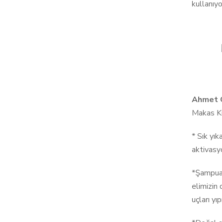
kullanıyo
Ahmet 
Makas Ku
* Sık yık
aktivasy
*Şampuan
elimizin 
uçları yı