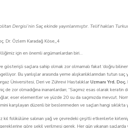
itan Dergisi’nin Saç ekinde yayınlanmıştır. Telif hakları Turkuv
lliğimiz için en önemli argümanlardan biri…
 ve gösterişli saçlara sahip olmak zor olmamalı fakat ‘doğru bilin
elliyor. Bu yanlışlar arasında yeme alışkanlıklarından tutun saç y
gaz Üniversitesi, Deri ve Zührevi Hastalıklar
Uzmanı Yrd. Doç.
hiç de zor olmadığına inananlardan; “Saçımız esas olarak keratin 
ağlar, eser elementler ve yüzde 20 su da saçımızda mevcut. Norma
imini karşılayan düzenli bir beslenmeden ve saçları hangi sıklıkta
z kıl folikülüne salınan yağ ve çevredeki çeşitli etkenlerle kirlen
gereklerine göre şekil verilmesi gerek. Her gün yıkanan saçlard