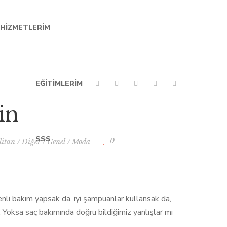
HIZMETLERIM
EĞITIMLERIM
in
SSS
0
litan
/
Diğer
/
Genel
/
Moda
enli bakım yapsak da, iyi şampuanlar kullansak da,
r. Yoksa saç bakımında doğru bildiğimiz yanlışlar mı