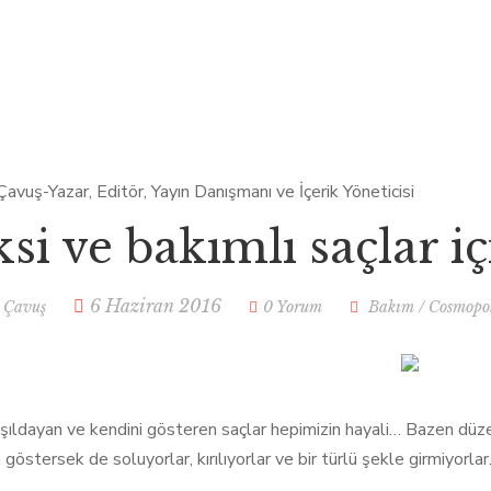
si ve bakımlı saçlar iç
6 Haziran 2016
 Çavuş
0 Yorum
Bakım
/
Cosmopo
, ışıldayan ve kendini gösteren saçlar hepimizin hayali… Bazen düz
göstersek de soluyorlar, kırılıyorlar ve bir türlü şekle girmiyorla