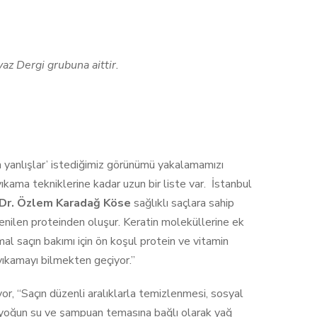
az Dergi grubuna aittir.
en yanlışlar’ istediğimiz görünümü yakalamamızı
ıkama tekniklerine kadar uzun bir liste var. İstanbul
 Dr. Özlem Karadağ Köse
sağlıklı saçlara sahip
denilen proteinden oluşur. Keratin moleküllerine ek
l saçın bakımı için ön koşul protein ve vitamin
 yıkamayı bilmekten geçiyor.”
iyor, “Saçın düzenli aralıklarla temizlenmesi, sosyal
a yoğun su ve şampuan temasına bağlı olarak yağ