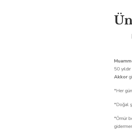
Ün
Muamme
50 yıldır
Akkor
gi
*Her gün 
*Doğal ş
*Ömür bo
gidermem