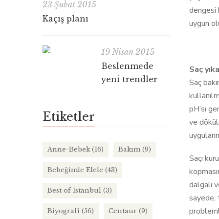
23 Şubat 2015
dengesi b
Kaçış planı
uygun olu
19 Nisan 2015
Beslenmede
Saç yık
yeni trendler
Saç bakı
kullanılm
pH’sı ge
Etiketler
ve dökül
uygulanm
Anne-Bebek
(16)
Bakım
(9)
Saçı kur
Bebeğimle Elele
(43)
kopmasın
dalgalı 
Best of İstanbul
(3)
sayede, t
probleml
Biyografi
(56)
Centaur
(9)