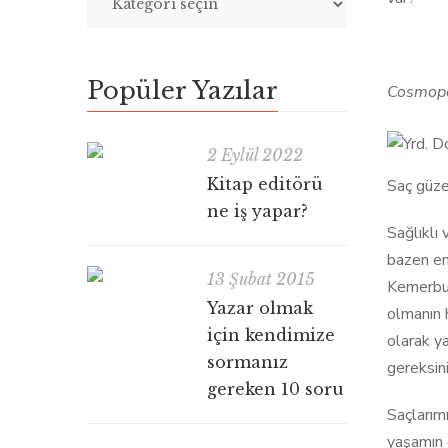
Popüler Yazılar
Cosmopol
2 Eylül 2022
Kitap editörü
Saç güze
ne iş yapar?
Sağlıklı
bazen eng
13 Şubat 2015
Kemerbur
Yazar olmak
olmanın 
için kendimize
olarak y
sormanız
gereksin
gereken 10 soru
Saçlarımı
yaşamın 