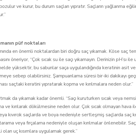
ozulur ve kurur, bu durum saçları yıpratır. Saçların yağlanma eğil
r.”
amanın püf noktaları
mında en önemli noktalardan biri doğru saç yıkamak. Köse saç temiz
asını öneriyor, “Çok sıcak su ile saçı yıkamayın. Derinizin pH’sı i
nelde yüksektir, bu sabunlar saça uygulandığında keratinin asit v
meye sebep olabilirsiniz. Şampuanlama süresi bir-iki dakikayı g
ası saçtaki keratini yıpratarak kopma ve kırılmalara neden olur.”
utmak da yıkamak kadar önemli. “Saçı kuruturken sıcak veya nemsi
a ve kırılarak dökülmesine neden olur. Çok sıcak olmayan hava 
veya kıvırcık saçlarda ve boya nedeniyle sertleşmiş saçlarda saç 
arama veya fırçalama nedeniyle oluşan kırılmalar önlenebilir. Saç 
i olan uç kısımlara uygulamak gerek.”