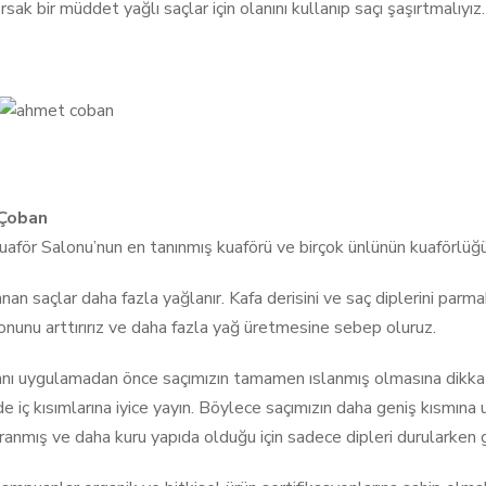
rsak bir müddet yağlı saçlar için olanını kullanıp saçı şaşırtmalıyız.
Çoban
aför Salonu’nun en tanınmış kuaförü ve birçok ünlünün kuaförlüğ
anan saçlar daha fazla yağlanır. Kafa derisini ve saç diplerini par
onunu arttırırız ve daha fazla yağ üretmesine sebep oluruz.
ı uygulamadan önce saçımızın tamamen ıslanmış olmasına dikkat 
de iç kısımlarına iyice yayın. Böylece saçımızın daha geniş kısmına
pranmış ve daha kuru yapıda olduğu için sadece dipleri durularken g