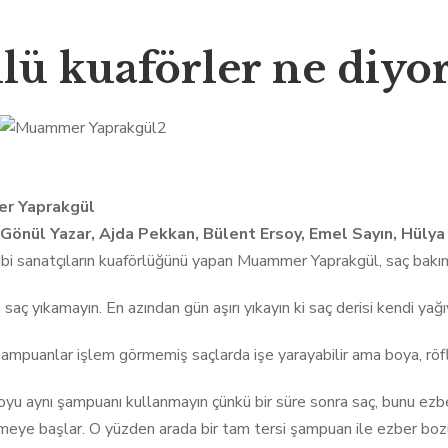
lü kuaförler ne diyor
r Yaprakgül
Gönül Yazar, Ajda Pekkan, Bülent Ersoy, Emel Sayın, Hülya 
bi sanatçıların kuaförlüğünü yapan Muammer Yaprakgül, saç bakımı 
saç yıkamayın. En azından gün aşırı yıkayın ki saç derisi kendi yağ
ampuanlar işlem görmemiş saçlarda işe yarayabilir ama boya, röfle
yu aynı şampuanı kullanmayın çünkü bir süre sonra saç, bunu ezbe
eye başlar. O yüzden arada bir tam tersi şampuan ile ezber bozun.