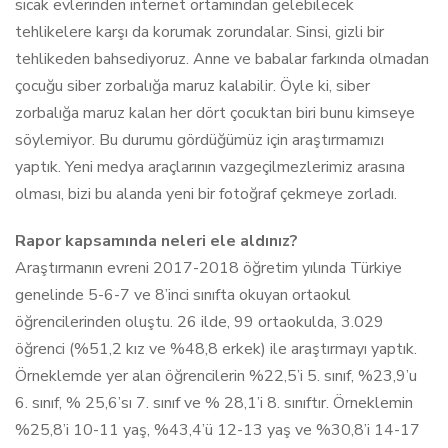
sıcak evlerinden internet ortamından gelebilecek
tehlikelere karşı da korumak zorundalar. Sinsi, gizli bir
tehlikeden bahsediyoruz. Anne ve babalar farkında olmadan
çocuğu siber zorbalığa maruz kalabilir. Öyle ki, siber
zorbalığa maruz kalan her dört çocuktan biri bunu kimseye
söylemiyor. Bu durumu gördüğümüz için araştırmamızı
yaptık. Yeni medya araçlarının vazgeçilmezlerimiz arasına
olması, bizi bu alanda yeni bir fotoğraf çekmeye zorladı.
Rapor kapsamında neleri ele aldınız?
Araştırmanın evreni 2017-2018 öğretim yılında Türkiye
genelinde 5-6-7 ve 8’inci sınıfta okuyan ortaokul
öğrencilerinden oluştu. 26 ilde, 99 ortaokulda, 3.029
öğrenci (%51,2 kız ve %48,8 erkek) ile araştırmayı yaptık.
Örneklemde yer alan öğrencilerin %22,5’i 5. sınıf, %23,9’u
6. sınıf, % 25,6’sı 7. sınıf ve % 28,1’i 8. sınıftır. Örneklemin
%25,8’i 10-11 yaş, %43,4’ü 12-13 yaş ve %30,8’i 14-17