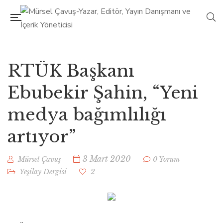
RTÜK Başkanı
Ebubekir Şahin, “Yeni
medya bağımlılığı
artıyor”
3 Mart 2020
Mürsel Çavuş
0 Yorum
Yeşilay Dergisi
2