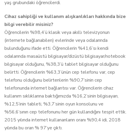
yaş grubundaki öğrencilerdi.
Cihaz sahipliği ve kullanım alışkanlıkları hakkında bize
bilgi verebilir misiniz?
Öğrencilerin %98,4’ü klasik veya akıllı televizyonun
(internete bağlanabilen) evlerinde veya odalarında
bulunduğunu ifade etti. Öğrencilerin %41,6’sı kendi
odalarında masaüstü bilgisayar/dizüstü bilgisayar/notebook
bilgisayar olduğunu, %38,3’ü tablet bilgisayar olduğunu
belirtti. Öğrencilerin %63,3’ünün cep telefonu var, cep
telefonu olduğunu belirtenlerin %90,7’sinin cep
telefonunda internet bağlantısı var. Öğrencilerin cihaz
kullanım sıklıklarına baktığımızda %16,2’sinin bilgisayarı,
%12,5’inin tableti, %3,7’sinin oyun konsolunu ve
%56,6’sının cep telefonunu her gün kullandığını tespit ettik.
2015 yılında internet kullananların oranı %90,4 idi, 2018
yılında bu oran % 97’ye çıktı.