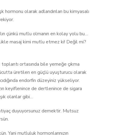
şk hormonu olarak adlandırılan bu kimyasalı
ekiyor.
rılın çünkü mutlu olmanın en kolay yolu bu…
likle masaj kimi mutlu etmez ki! Değil mi?
ın toplantı ortasında bile yemeğe çıkma
Vücutta üretilen en güçlü uyuşturucu olarak
acıdığında endorfin düzeyiniz yükseliyor.
zın keyiflenince de dertlenince de sigara
şık olanlar gibi…
 ihtiyaç duyuyorsunuz demektir. Mutsuz
rsün.
ün. Yani mutluluk hormonlarınızın