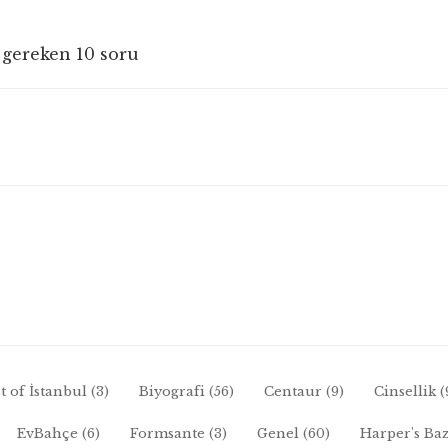
 gereken 10 soru
t of İstanbul
(3)
Biyografi
(56)
Centaur
(9)
Cinsellik
(
EvBahçe
(6)
Formsante
(3)
Genel
(60)
Harper's Ba