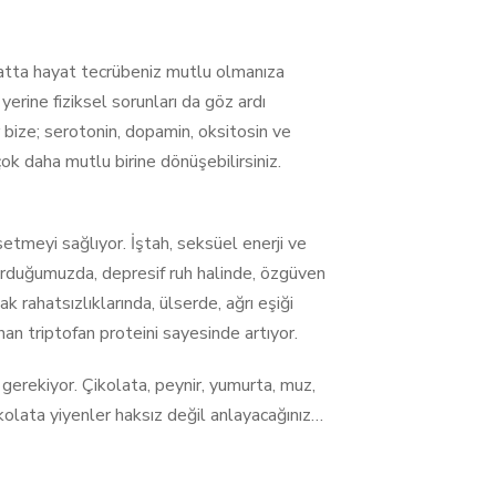
, hatta hayat tecrübeniz mutlu olmanıza
erine fiziksel sorunları da göz ardı
bize; serotonin, dopamin, oksitosin ve
ok daha mutlu birine dönüşebilirsiniz.
ssetmeyi sağlıyor. İştah, seksüel enerji ve
 vurduğumuzda, depresif ruh halinde, özgüven
 rahatsızlıklarında, ülserde, ağrı eşiği
n triptofan proteini sayesinde artıyor.
gerekiyor. Çikolata, peynir, yumurta, muz,
kolata yiyenler haksız değil anlayacağınız…