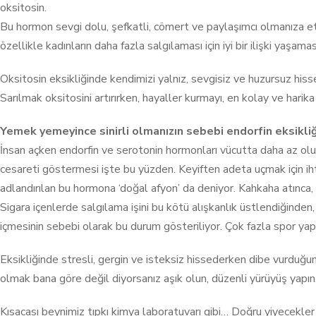
oksitosin.
Bu hormon sevgi dolu, şefkatli, cömert ve paylaşımcı olmanıza etk
özellikle kadınların daha fazla salgılaması için iyi bir ilişki yaşa
Oksitosin eksikliğinde kendimizi yalnız, sevgisiz ve huzursuz hi
Sarılmak oksitosini artırırken, hayaller kurmayı, en kolay ve har
Yemek yemeyince sinirli olmanızın sebebi endorfin eksikliğ
İnsan açken endorfin ve serotonin hormonları vücutta daha az olu
cesareti göstermesi işte bu yüzden. Keyiften adeta uçmak için ihti
adlandırılan bu hormona ‘doğal afyon’ da deniyor. Kahkaha atınca, mu
Sigara içenlerde salgılama işini bu kötü alışkanlık üstlendiğinden
içmesinin sebebi olarak bu durum gösteriliyor. Çok fazla spor yapanl
Eksikliğinde stresli, gergin ve isteksiz hissederken dibe vurdu
olmak bana göre değil diyorsanız aşık olun, düzenli yürüyüş yapın,
Kısacası beynimiz tıpkı kimya laboratuvarı gibi… Doğru yiyecekle