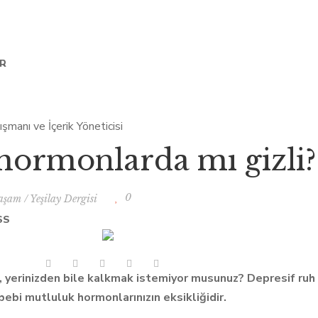
AR
ormonlarda mı gizli?
0
aşam
/
Yeşilay Dergisi
SS
, yerinizden bile kalkmak istemiyor musunuz? Depresif ruh h
ebi mutluluk hormonlarınızın eksikliğidir.