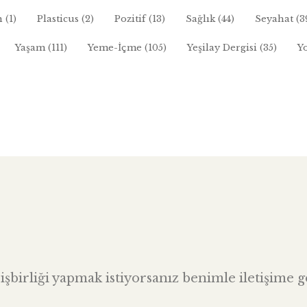
n
(1)
Plasticus
(2)
Pozitif
(13)
Sağlık
(44)
Seyahat
(3
Yaşam
(111)
Yeme-İçme
(105)
Yeşilay Dergisi
(35)
Y
şbirliği yapmak istiyorsanız benimle iletişime ge