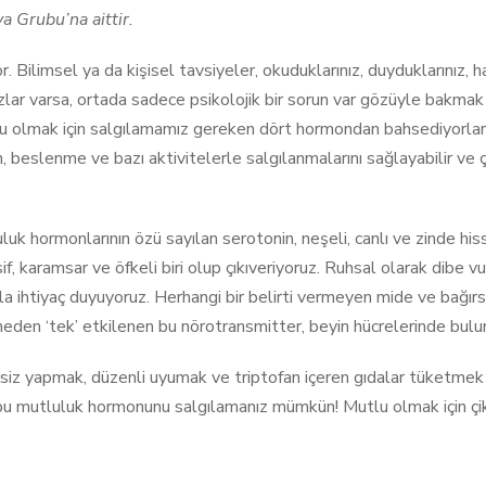
a Grubu’na aittir.
or. Bilimsel ya da kişisel tavsiyeler, okuduklarınız, duyduklarınız
lar varsa, ortada sadece psikolojik bir sorun var gözüyle bakmak y
lu olmak için salgılamamız gereken dört hormondan bahsediyorlar 
 beslenme ve bazı aktivitelerle salgılanmalarını sağlayabilir ve ç
luluk hormonlarının özü sayılan serotonin, neşeli, canlı ve zinde hi
if, karamsar ve öfkeli biri olup çıkıveriyoruz. Ruhsal olarak dibe
a ihtiyaç duyuyoruz. Herhangi bir belirti vermeyen mide ve bağırsak
en ‘tek’ etkilenen bu nörotransmitter, beyin hücrelerinde buluna
siz yapmak, düzenli uyumak ve triptofan içeren gıdalar tüketmek 
ek bu mutluluk hormonunu salgılamanız mümkün! Mutlu olmak için çi