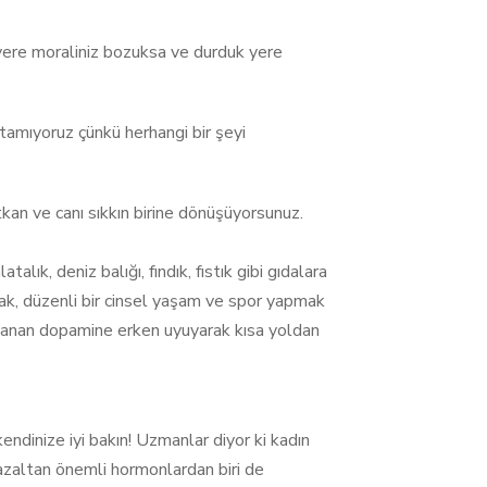
yere moraliniz bozuksa ve durduk yere
atamıyoruz çünkü herhangi bir şeyi
tkan ve canı sıkkın birine dönüşüyorsunuz.
lık, deniz balığı, fındık, fıstık gibi gıdalara
k, düzenli bir cinsel yaşam ve spor yapmak
ılanan dopamine erken uyuyarak kısa yoldan
ndinize iyi bakın! Uzmanlar diyor ki kadın
i azaltan önemli hormonlardan biri de