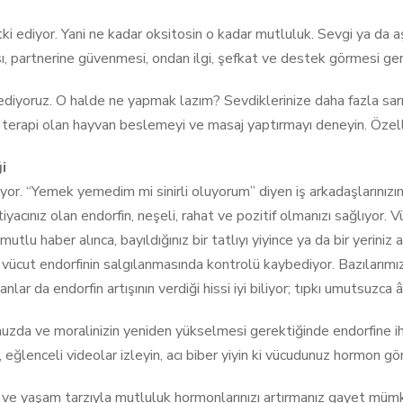
i ediyor. Yani ne kadar oksitosin o kadar mutluluk. Sevgi ya da a
ması, partnerine güvenmesi, ondan ilgi, şefkat ve destek görmesi ger
ssediyoruz. O halde ne yapmak lazım? Sevdiklerinize daha fazla sa
ika terapi olan hayvan beslemeyi ve masaj yaptırmayı deneyin. Özel
i
yor. “Yemek yemedim mi sinirli oluyorum” diyen iş arkadaşlarınız
yacınız olan endorfin, neşeli, rahat ve pozitif olmanızı sağlıyor. 
tlu haber alınca, bayıldığınız bir tatlıyı yiyince ya da bir yeriniz 
, vücut endorfinin salgılanmasında kontrolü kaybediyor. Bazılarımı
ar da endorfin artışının verdiği hissi iyi biliyor; tıpkı umutsuzca â
ğunuzda ve moralinizin yeniden yükselmesi gerektiğinde endorfine
 eğlenceli videolar izleyin, acı biber yiyin ki vücudunuz hormon gö
r ve yaşam tarzıyla mutluluk hormonlarınızı artırmanız gayet mümk