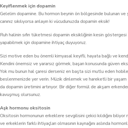
Keyiflenmek için dopamin
Gelelim dopamine. Bu hormon beynin ön bölgesinde bulunan ve şiz
canınız sıkılıyorsa anlayın ki vücudunuzda dopamin eksik!
Ruh halinin sıfırı tüketmesi dopamin eksikliğinin kesin gösterges
yapabilmek için dopamine ihtiyaç duyuyoruz.
Sizi motive eden bu önemli kimyasal keyifli, hayata bağlı ve kend
Kendini önemsiz ve yararsız görmek, başarı konusunda güven eksi
Yok mu bunun hal çaresi derseniz en başta sizi mutlu eden hobiler ed
beslenmenizde yer verin. Müzik dinlemek ve hareketli bir yaşam
da dopamin üretimini artırıyor. Bir diğer formül de akşam erken
kavuşmuş olursunuz.
Aşk hormonu oksitosin
Oksitosin hormonunun erkeklere sevgilisini çekici kıldığını biliyo
ve erkeklerin farklı ihtiyaçları olmasının kaynağını aslında hormon