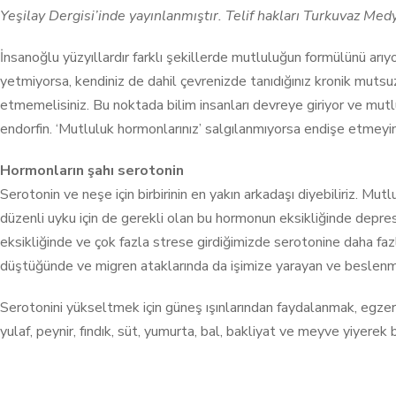
Yeşilay Dergisi’inde yayınlanmıştır. Telif hakları Turkuvaz Medy
İnsanoğlu yüzyıllardır farklı şekillerde mutluluğun formülünü arıy
yetmiyorsa, kendiniz de dahil çevrenizde tanıdığınız kronik mutsuz
etmemelisiniz. Bu noktada bilim insanları devreye giriyor ve mut
endorfin. ‘Mutluluk hormonlarınız’ salgılanmıyorsa endişe etmeyin,
Hormonların şahı serotonin
Serotonin ve neşe için birbirinin en yakın arkadaşı diyebiliriz. Mut
düzenli uyku için de gerekli olan bu hormonun eksikliğinde depres
eksikliğinde ve çok fazla strese girdiğimizde serotonine daha fazl
düştüğünde ve migren ataklarında da işimize yarayan ve beslenmed
Serotonini yükseltmek için güneş ışınlarından faydalanmak, egzer
yulaf, peynir, fındık, süt, yumurta, bal, bakliyat ve meyve yiyer