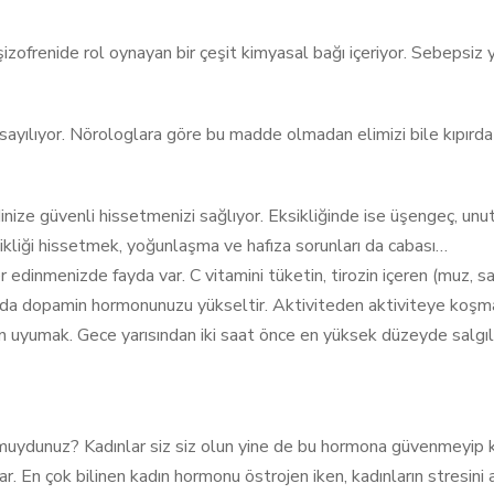
ofrenide rol oynayan bir çeşit kimyasal bağı içeriyor. Sebepsiz 
i sayılıyor. Nörologlara göre bu madde olmadan elimizi bile kıpırd
inize güvenli hissetmenizi sağlıyor. Eksikliğinde ise üşengeç, unu
kliği hissetmek, yoğunlaşma ve hafıza sorunları da cabası…
inmenizde fayda var. C vitamini tüketin, tirozin içeren (muz, salata
 da dopamin hormonunuzu yükseltir. Aktiviteden aktiviteye koşma
den uyumak. Gece yarısından iki saat önce en yüksek düzeyde salg
r muydunuz? Kadınlar siz siz olun yine de bu hormona güvenmeyip ke
lar. En çok bilinen kadın hormonu östrojen iken, kadınların stresin