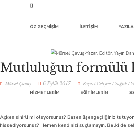
ÖZ GEÇMIŞIM
İLETIŞIM
YAZIL
Mutluluğun formülü h
6 Eylül 2017
Mürsel Çavuş
Kişisel Gelişim
/
Sağlık
/
Y
HIZMETLERIM
EĞITIMLERIM
S
Açken sinirli mi oluyorsunuz? Bazen üşengeçliğiniz tutuyor
hissediyorsunuz? Hemen kendinizi suçlamayın. Belki de seb