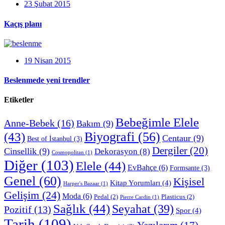
23 Şubat 2015
Kaçış planı
19 Nisan 2015
Beslenmede yeni trendler
Etiketler
Bebeğimle Elele
Anne-Bebek
(16)
Bakım
(9)
Biyografi
(56)
(43)
Centaur
(9)
Best of İstanbul
(3)
Dergiler
(20)
Cinsellik
(9)
Dekorasyon
(8)
Cosmopolitan
(1)
Diğer
(103)
Elele
(44)
EvBahçe
(6)
Formsante
(3)
Genel
(60)
Kişisel
Kitap Yorumları
(4)
Harper's Bazaar
(1)
Gelişim
(24)
Moda
(6)
Pedal
(2)
Plasticus
(2)
Pierre Cardin
(1)
Sağlık
(44)
Seyahat
(39)
Pozitif
(13)
Spor
(4)
Tarih
(109)