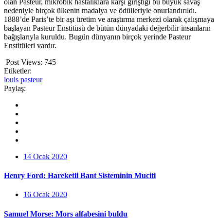
olan Pasteur, mikrobik hastalıklara karşı giriştiği bu büyük savaş
nedeniyle birçok ülkenin madalya ve ödülleriyle onurlandırıldı.
1888’de Paris’te bir aşı üretim ve araştırma merkezi olarak çalışmaya
başlayan Pasteur Enstitüsü de bütün dünyadaki değerbilir insanların
bağışlarıyla kuruldu. Bugün dünyanın birçok yerinde Pasteur
Enstitüleri vardır.
Post Views:
745
Etiketler:
louis pasteur
Paylaş:
14 Ocak 2020
Henry Ford: Hareketli Bant Sisteminin Muciti
16 Ocak 2020
Samuel Morse: Mors alfabesini buldu