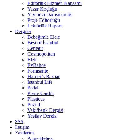
Editörlük Hizmeti Kapsamı
Yazar Koçluğu
Yayınevi Danışmanlığı
Proje Editörlüğü
Lektörlük Raporu
Dergiler
Bebeğimle Elele
Best of İstanbul
Centaur
Cosmopolitan
Elele
EvBahçe
Formsante
Harper’s Bazaar
İstanbul Life
Pedal
Pierre Cardin
Plasticus
Pozitif
Vakıfbank Dergisi
Yeşilay Dergisi
SSS
İletişim
Yazılarım
Anne-Bebek