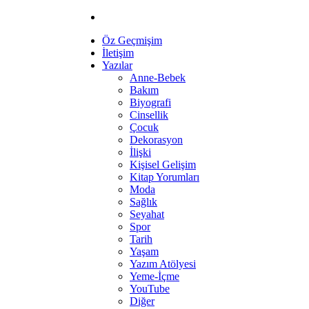
Öz Geçmişim
İletişim
Yazılar
Anne-Bebek
Bakım
Biyografi
Cinsellik
Çocuk
Dekorasyon
İlişki
Kişisel Gelişim
Kitap Yorumları
Moda
Sağlık
Seyahat
Spor
Tarih
Yaşam
Yazım Atölyesi
Yeme-İçme
YouTube
Diğer