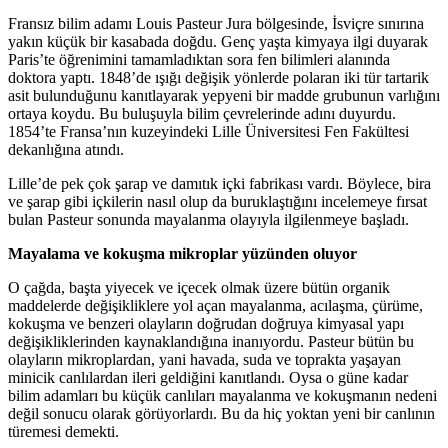
Fransız bilim adamı Louis Pasteur Jura bölgesinde, İsviçre sınırına
yakın küçük bir kasabada doğdu. Genç yaşta kimyaya ilgi duyarak
Paris’te öğrenimini tamamladıktan sora fen bilimleri alanında
doktora yaptı. 1848’de ışığı değişik yönlerde polaran iki tür tartarik
asit bulunduğunu kanıtlayarak yepyeni bir madde grubunun varlığını
ortaya koydu. Bu buluşuyla bilim çevrelerinde adını duyurdu.
1854’te Fransa’nın kuzeyindeki Lille Üniversitesi Fen Fakültesi
dekanlığına atındı.
Lille’de pek çok şarap ve damıtık içki fabrikası vardı. Böylece, bira
ve şarap gibi içkilerin nasıl olup da buruklaştığını incelemeye fırsat
bulan Pasteur sonunda mayalanma olayıyla ilgilenmeye başladı.
Mayalama ve kokuşma mikroplar yüzünden oluyor
O çağda, başta yiyecek ve içecek olmak üzere bütün organik
maddelerde değişikliklere yol açan mayalanma, acılaşma, çürüme,
kokuşma ve benzeri olayların doğrudan doğruya kimyasal yapı
değişikliklerinden kaynaklandığına inanıyordu. Pasteur bütün bu
olayların mikroplardan, yani havada, suda ve toprakta yaşayan
minicik canlılardan ileri geldiğini kanıtlandı. Oysa o güne kadar
bilim adamları bu küçük canlıları mayalanma ve kokuşmanın nedeni
değil sonucu olarak görüyorlardı. Bu da hiç yoktan yeni bir canlının
türemesi demekti.