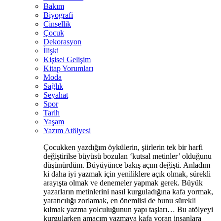
Bakım
Biyografi
Cinsellik
Çocuk
Dekorasyon
İlişki
Kişisel Gelişim
Kitap Yorumları
Moda
Sağlık
Seyahat
Spor
Tarih
Yaşam
Yazım Atölyesi
Çocukken yazdığım öykülerin, şiirlerin tek bir harfi
değiştirilse büyüsü bozulan ‘kutsal metinler’ olduğunu
düşünürdüm. Büyüyünce bakış açım değişti. Anladım
ki daha iyi yazmak için yeniliklere açık olmak, sürekli
arayışta olmak ve denemeler yapmak gerek. Büyük
yazarların metinlerini nasıl kurguladığına kafa yormak,
yaratıcılığı zorlamak, en önemlisi de bunu sürekli
kılmak yazma yolculuğunun yapı taşları… Bu atölyeyi
kurgularken amacım yazmaya kafa yoran insanlara