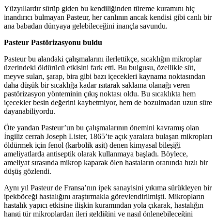
Yüzyıllardır sürüp giden bu kendiliğinden türeme kuramını hiç
inandırıcı bulmayan Pasteur, her canlının ancak kendisi gibi canlı bir
ana babadan dünyaya gelebileceğini inançla savundu.
Pasteur Pastörizasyonu buldu
Pasteur bu alandaki çalışmalarını ilerlettikçe, sıcaklığın mikroplar
üzerindeki öldürücü etkisini fark etti. Bu bulgusu, özellikle süt,
meyve suları, şarap, bira gibi bazı içecekleri kaynama noktasından
daha düşük bir sıcaklığa kadar ısıtarak saklama olanağı veren
pastörizasyon yönteminin çıkış noktası oldu. Bu sıcaklıkta hem
içecekler besin değerini kaybetmiyor, hem de bozulmadan uzun süre
dayanabiliyordu.
Öte yandan Pasteur’un bu çalışmalarının önemini kavramış olan
İngiliz cerrah Joseph Lister, 1865’te açık yaralara bulaşan mikropları
öldürmek için fenol (karbolik asit) denen kimyasal bileşiği
ameliyatlarda antiseptik olarak kullanmaya başladı. Böylece,
ameliyat sırasında mikrop kaparak ölen hastaların oranında hızlı bir
düşüş gözlendi.
Aynı yıl Pasteur de Fransa’nın ipek sanayisini yıkıma sürükleyen bir
ipekböceği hastalığını araştırmakla görevlendirilmişti. Mikropların
hastalık yapıcı etkisine ilişkin kuramından yola çıkarak, hastalığın
hangi tür mikroplardan ileri geldiğini ve nasıl önlenebileceğini