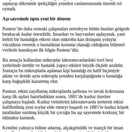
saptayıp ülkesinde ipekçiliğin yeniden canlanmasında önemli rol
oynadı.
Aşı sayesinde tıpta yeni bir dönem
Pasteur’tin daha sonraki çalışmaları neredeyse bütün bunları gölgede
bırakacak kadar önemlidir. İnsanları ve hayvanları aşılayarak, yani
belirli bir hastalığın etkeni olan mikrobu kan dolaşımı yoluyla
vücuduna vererek o hastalıktan koruma olanağı olduğunu bilimsel
verilerle kanıtlayan ilk bilgin Pasteur’dür.
Bu amaçla kullanılan mikroplar laboratuvarlardaki özel besi
yerlerinde üretilir ve hastalık yapıcı etkileri büyük ölçüde azaltılır.
Sonuçta bu mikroplarla aşılanan kişi hastalığı en hafif biçimiyle
atlatır ve ileride aynı mikropla yeniden karşılaştığında o hastalığa
karşı bağışıklık kazanmış olur.
Pasteur, etkisi zayıflamış mikroplarda şarbona ve tavuk kolerasına
karşı ilk aşıları hazırladıktan sonra, 1881’de kuduz üzerine
çalışmaya başladı. Kuduz virüslerini laboratuvarda üreterek etkisi
hafifletilmiş yeni soylar elde etmeyi başardı ve 1885’te kuduz köpek
tarafından ısırılmış küçük bir çocuğu bu aşı sayesinde korkunç bir
ölümden kurtardı.
Kendini yalnızca bilime adamış, alçakgönüllü ve inançlı bir insan