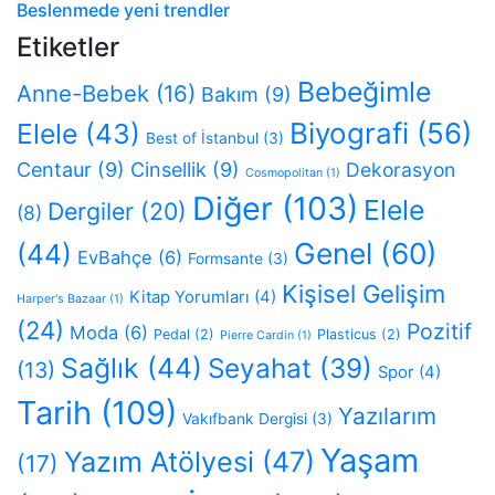
Beslenmede yeni trendler
Etiketler
Bebeğimle
Anne-Bebek
(16)
Bakım
(9)
Biyografi
(56)
Elele
(43)
Best of İstanbul
(3)
Centaur
(9)
Cinsellik
(9)
Dekorasyon
Cosmopolitan
(1)
Diğer
(103)
Elele
Dergiler
(20)
(8)
Genel
(60)
(44)
EvBahçe
(6)
Formsante
(3)
Kişisel Gelişim
Kitap Yorumları
(4)
Harper's Bazaar
(1)
(24)
Pozitif
Moda
(6)
Pedal
(2)
Plasticus
(2)
Pierre Cardin
(1)
Sağlık
(44)
Seyahat
(39)
(13)
Spor
(4)
Tarih
(109)
Yazılarım
Vakıfbank Dergisi
(3)
Yaşam
Yazım Atölyesi
(47)
(17)