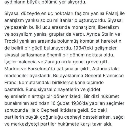
aydınların büyük bölümü yer alıyordu.
Siyasal düzeyde en uç noktaları faşizm yanlısı Falanj ile
anarşizm yanlısı solcu militanlar oluşturuyordu. Siyasal
yelpazenin bu iki ucu arasında monarşizm, liberalizm
ve sosyalizm yanlısı gruplar da vardı. Ayrıca Stalin ve
Troçki yanlıları arasında bölünmüş komünist hareketin
de belirli bir gücü bulunuyordu. 1934’teki gelişmeler,
siyasal saflaşmada önemli bir dönüm noktası oldu.
İşçiler Valencia ve Zaragoza’da genel greve gitti.
Madrid ve Barselona’da çatışmalar çıktı, Asturias’taki
madenciler ayaklandı. Bu ayaklanma General Francisco
Francı komutasındaki birliklerce kanlı biçimde
bastırıldı. Bunu siyasal cinayetlerin ve şiddet
eylemlerinin arttığı bir dönem izledi. Bir dizi hükümet
bunalımının ardından 16 Şubat 1936’da yapılan seçimler
sonucunda Halk Cephesi iktidara geldi. Soldaki
partilerin büyük çoğunluğu cepheyi desteklerken, sağcı
ve merkeziyetçi partiler hükümete karşı tavır aldı.