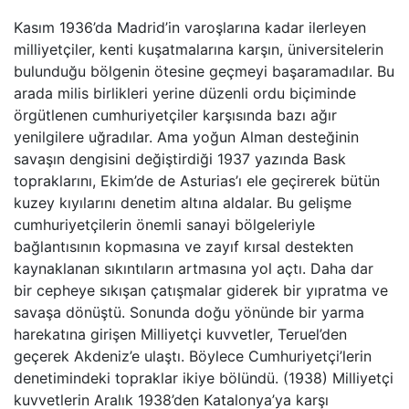
Kasım 1936’da Madrid’in varoşlarına kadar ilerleyen
milliyetçiler, kenti kuşatmalarına karşın, üniversitelerin
bulunduğu bölgenin ötesine geçmeyi başaramadılar. Bu
arada milis birlikleri yerine düzenli ordu biçiminde
örgütlenen cumhuriyetçiler karşısında bazı ağır
yenilgilere uğradılar. Ama yoğun Alman desteğinin
savaşın dengisini değiştirdiği 1937 yazında Bask
topraklarını, Ekim’de de Asturias’ı ele geçirerek bütün
kuzey kıyılarını denetim altına aldalar. Bu gelişme
cumhuriyetçilerin önemli sanayi bölgeleriyle
bağlantısının kopmasına ve zayıf kırsal destekten
kaynaklanan sıkıntıların artmasına yol açtı. Daha dar
bir cepheye sıkışan çatışmalar giderek bir yıpratma ve
savaşa dönüştü. Sonunda doğu yönünde bir yarma
harekatına girişen Milliyetçi kuvvetler, Teruel’den
geçerek Akdeniz’e ulaştı. Böylece Cumhuriyetçi’lerin
denetimindeki topraklar ikiye bölündü. (1938) Milliyetçi
kuvvetlerin Aralık 1938’den Katalonya’ya karşı