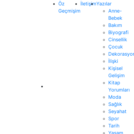
Öz
İletişim
Yazılar
Geçmişim
Anne-
Bebek
Bakım
Biyografi
Cinsellik
Çocuk
Dekorasyo
İlişki
Kişisel
Gelişim
Kitap
Yorumları
Moda
Sağlık
Seyahat
Spor
Tarih
Yaşam