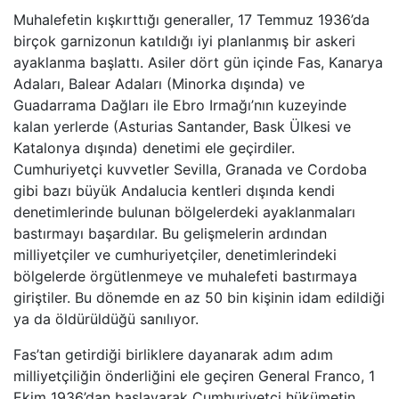
Muhalefetin kışkırttığı generaller, 17 Temmuz 1936’da
birçok garnizonun katıldığı iyi planlanmış bir askeri
ayaklanma başlattı. Asiler dört gün içinde Fas, Kanarya
Adaları, Balear Adaları (Minorka dışında) ve
Guadarrama Dağları ile Ebro Irmağı’nın kuzeyinde
kalan yerlerde (Asturias Santander, Bask Ülkesi ve
Katalonya dışında) denetimi ele geçirdiler.
Cumhuriyetçi kuvvetler Sevilla, Granada ve Cordoba
gibi bazı büyük Andalucia kentleri dışında kendi
denetimlerinde bulunan bölgelerdeki ayaklanmaları
bastırmayı başardılar. Bu gelişmelerin ardından
milliyetçiler ve cumhuriyetçiler, denetimlerindeki
bölgelerde örgütlenmeye ve muhalefeti bastırmaya
giriştiler. Bu dönemde en az 50 bin kişinin idam edildiği
ya da öldürüldüğü sanılıyor.
Fas’tan getirdiği birliklere dayanarak adım adım
milliyetçiliğin önderliğini ele geçiren General Franco, 1
Ekim 1936’dan başlayarak Cumhuriyetçi hükümetin