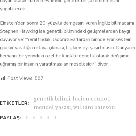
dayalı olarak türlerin evriminin genetik bir çözemlemesini
yapabilecek.
Einstein’den sonra 20. yüzyıla damgasını vuran İngiliz bilimadamı
Stephen Hawking ise genetik bilimindeki gelişmelerden kaygı
duyuyor ve: “Yeraltındaki laboratuvarlardan birinde Frankestein
gibi bir yaratığın ortaya çıkması, hiç kimseyi şaşırtmasın. Dünyanın
herhangi bir yerindeki özel bir klinikte genetik olarak değişime
uğramış bir insanın yaratılması an meselesidir” diyor.
Post Views:
587
genetik bilimi
,
lucien ceunot
,
ETIKETLER:
mendel yasası
,
william bateson
PAYLAŞ: