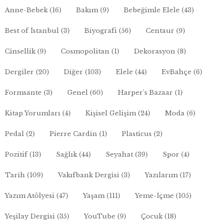
Anne-Bebek
(16)
Bakım
(9)
Bebeğimle Elele
(43)
Best of İstanbul
(3)
Biyografi
(56)
Centaur
(9)
Cinsellik
(9)
Cosmopolitan
(1)
Dekorasyon
(8)
Dergiler
(20)
Diğer
(103)
Elele
(44)
EvBahçe
(6)
Formsante
(3)
Genel
(60)
Harper's Bazaar
(1)
Kitap Yorumları
(4)
Kişisel Gelişim
(24)
Moda
(6)
Pedal
(2)
Pierre Cardin
(1)
Plasticus
(2)
Pozitif
(13)
Sağlık
(44)
Seyahat
(39)
Spor
(4)
Tarih
(109)
Vakıfbank Dergisi
(3)
Yazılarım
(17)
Yazım Atölyesi
(47)
Yaşam
(111)
Yeme-İçme
(105)
Yeşilay Dergisi
(35)
YouTube
(9)
Çocuk
(18)