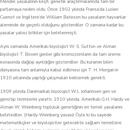
Mendel yasalarının keşfi, genetik araştırmalarında tam bir
patlamaya neden oldu. Önce 1902 yılında Fransa’da Lucien
Cuenot ve İngiltere’de William Bateson bu yasaların hayvanlar
aleminde de geçerli olduğunu gösterdiler. O zamana kadar bu
yasalar yalnız bitkiler için belirlenmişti.
Aynı zamanda Amerikalı biyolojist W. S. Sutton ve Alman
biyolojist T. Boveri genler gibi kromozomların da tam üreme
esnasında dağılıp ayrıldığını gösterdiler. Bu kuramın bilim
dünyasına tam anlamıyla kabul edilmesi için T. H. Morgan’ın
1910 yıllarında yaptığı çalışmaları beklemek gerekti.
1909 yılında Danimarkalı biyolojist W.L Johannsen gen ve
genotip terimlerini yarattı. 1910 yılında, Amerikalı G.H. Hardy ve
Alman W. Weinberg topluluk genetiğinin en temel yasalarını
belirlediler. (Hardy-Weinberg yasası) Öyle ki bu sayede
matematikçiler ve biyolojistler gelecekte sağlam temellere