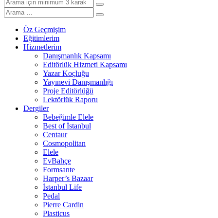
Öz Geçmişim
Eğitimlerim
Hizmetlerim
Danışmanlık Kapsamı
Editörlük Hizmeti Kapsamı
Yazar Koçluğu
Yayınevi Danışmanlığı
Proje Editörlüğü
Lektörlük Raporu
Dergiler
Bebeğimle Elele
Best of İstanbul
Centaur
Cosmopolitan
Elele
EvBahçe
Formsante
Harper’s Bazaar
İstanbul Life
Pedal
Pierre Cardin
Plasticus