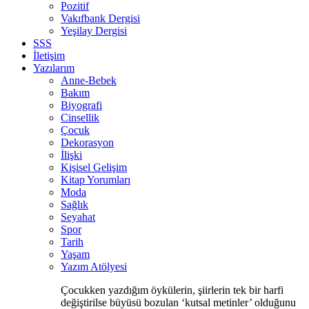
Pozitif
Vakıfbank Dergisi
Yeşilay Dergisi
SSS
İletişim
Yazılarım
Anne-Bebek
Bakım
Biyografi
Cinsellik
Çocuk
Dekorasyon
İlişki
Kişisel Gelişim
Kitap Yorumları
Moda
Sağlık
Seyahat
Spor
Tarih
Yaşam
Yazım Atölyesi
Çocukken yazdığım öykülerin, şiirlerin tek bir harfi
değiştirilse büyüsü bozulan ‘kutsal metinler’ olduğunu