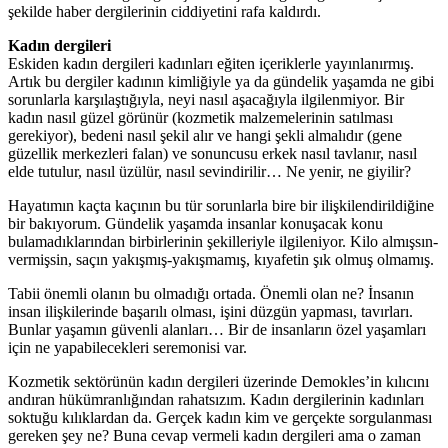
şekilde haber dergilerinin ciddiyetini rafa kaldırdı.
Kadın dergileri
Eskiden kadın dergileri kadınları eğiten içeriklerle yayınlanırmış.
Artık bu dergiler kadının kimliğiyle ya da gündelik yaşamda ne gibi
sorunlarla karşılaştığıyla, neyi nasıl aşacağıyla ilgilenmiyor. Bir
kadın nasıl güzel görünür (kozmetik malzemelerinin satılması
gerekiyor), bedeni nasıl şekil alır ve hangi şekli almalıdır (gene
güzellik merkezleri falan) ve sonuncusu erkek nasıl tavlanır, nasıl
elde tutulur, nasıl üzülür, nasıl sevindirilir… Ne yenir, ne giyilir?
Hayatımın kaçta kaçının bu tür sorunlarla bire bir ilişkilendirildiğine
bir bakıyorum. Gündelik yaşamda insanlar konuşacak konu
bulamadıklarından birbirlerinin şekilleriyle ilgileniyor. Kilo almışsın-
vermişsin, saçın yakışmış-yakışmamış, kıyafetin şık olmuş olmamış.
Tabii önemli olanın bu olmadığı ortada. Önemli olan ne? İnsanın
insan ilişkilerinde başarılı olması, işini düzgün yapması, tavırları.
Bunlar yaşamın güvenli alanları… Bir de insanların özel yaşamları
için ne yapabilecekleri seremonisi var.
Kozmetik sektörünün kadın dergileri üzerinde Demokles’in kılıcını
andıran hükümranlığından rahatsızım. Kadın dergilerinin kadınları
soktuğu kılıklardan da. Gerçek kadın kim ve gerçekte sorgulanması
gereken şey ne? Buna cevap vermeli kadın dergileri ama o zaman