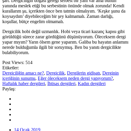
şart. Dergiciliğin doğası gereği serbest bir yanı var ama bunun
yanında meslek etiği bu serbestinin önünde olmak zorunda! Kendi
kurallarım şu, içerikten önce ben tatmin olmalıyım. ‘Keşke şunu da
koysaydım’ diyebileceğim bir şey kalmamalı. Zaman darlığı,
koşullar, bütçe engelim olmamalı.
Dergicilik hobi değil uzmanlık. Hobi veya ticari kazanç kapısı gibi
görüldüğü sürece zarar gördüğünü düşünüyorum. Öleceksem dergi
yapar mıyım? Yarın ölsem gene yaparım. Galiba bu hayatın anlamını
nerede bulduğumla ilgili bir soruymuş. Ben bu yanıtı dergicilikte
bulabiliyorum.
Post Views:
514
Etiketler:
Dergiciliğin amacı ne?
,
Dergicilik
,
Dergilerin gidişatı
,
Derginin
içeriğinin sunumu
,
Eğer öleceksem neden dergi yapıyorum?
,
Haftalık haber dergileri
,
İhtisas dergileri
,
Kadın dergileri
Paylaş:
14 Ocak 2019