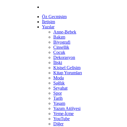
Öz Geçmişim
İletişim
Yazılar
Anne-Bebek
Bakım
Biyografi
Cinsellik
Çocuk
Dekorasyon
İlişki
Kişisel Gelişim
Kitap Yorumları
Moda
Sağlık
Seyahat
Spor
Tarih
Yaşam
Yazım Atölyesi
Yeme-İçme
YouTube
Diğer