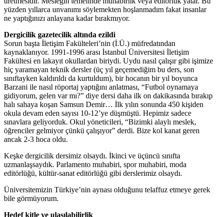
üretmesidir. Mesleğin temelinde muhabirlik veya editörlük yatar. Bu
yüzden yıllarca unvanımı söylemekten hoşlanmadım fakat insanlar
ne yaptığınızı anlayana kadar bırakmıyor.
Dergicilik gazetecilik altında ezildi
Sorun başta İletişim Fakülteleri’nin (İ.Ü.) müfredatından
kaynaklanıyor. 1991-1996 arası İstanbul Üniversitesi İletişim
Fakültesi en lakayıt okullardan biriydi. Uydu nasıl çalışır gibi işimize
hiç yaramayan teknik dersler (üç yıl geçemediğim bu ders, son
sınıftayken kaldırıldı da kurtuldum), bir hocanın bir yıl boyunca
Barzani ile nasıl röportaj yaptığını anlatması, “Futbol oynamaya
gidiyorum, gelen var mı?” diye dersi daha ilk on dakikasında bırakıp
halı sahaya koşan Samsun Demir… İlk yılın sonunda 450 kişiden
okula devam eden sayısı 10-12’ye düşmüştü. Hepimiz sadece
sınavlara geliyorduk. Okul yöneticileri, “Bizimki alaylı meslek,
öğrenciler gelmiyor çünkü çalışıyor” derdi. Bize kol kanat geren
ancak 2-3 hoca oldu.
Keşke dergicilik dersimiz olsaydı. İkinci ve üçüncü sınıfta
uzmanlaşsaydık. Parlamento muhabiri, spor muhabiri, moda
editörlüğü, kültür-sanat editörlüğü gibi derslerimiz olsaydı.
Üniversitemizin Türkiye’nin aynası olduğunu telaffuz etmeye gerek
bile görmüyorum.
Hedef kitle ve ulaşılabilirlik