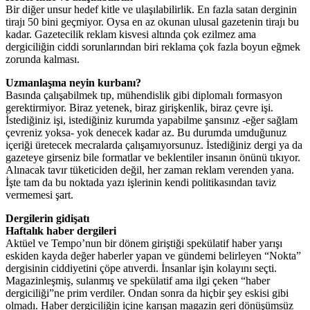
Bir diğer unsur hedef kitle ve ulaşılabilirlik. En fazla satan derginin
tirajı 50 bini geçmiyor. Oysa en az okunan ulusal gazetenin tirajı bu
kadar. Gazetecilik reklam kisvesi altında çok ezilmez ama
dergiciliğin ciddi sorunlarından biri reklama çok fazla boyun eğmek
zorunda kalması.
Uzmanlaşma neyin kurbanı?
Basında çalışabilmek tıp, mühendislik gibi diplomalı formasyon
gerektirmiyor. Biraz yetenek, biraz girişkenlik, biraz çevre işi.
İstediğiniz işi, istediğiniz kurumda yapabilme şansınız -eğer sağlam
çevreniz yoksa- yok denecek kadar az. Bu durumda umduğunuz
içeriği üretecek mecralarda çalışamıyorsunuz. İstediğiniz dergi ya da
gazeteye girseniz bile formatlar ve beklentiler insanın önünü tıkıyor.
Alınacak tavır tüketiciden değil, her zaman reklam verenden yana.
İşte tam da bu noktada yazı işlerinin kendi politikasından taviz
vermemesi şart.
Dergilerin gidişatı
Haftalık haber dergileri
Aktüel ve Tempo’nun bir dönem giriştiği spekülatif haber yarışı
eskiden kayda değer haberler yapan ve gündemi belirleyen “Nokta”
dergisinin ciddiyetini çöpe atıverdi. İnsanlar işin kolayını seçti.
Magazinleşmiş, sulanmış ve spekülatif ama ilgi çeken “haber
dergiciliği”ne prim verdiler. Ondan sonra da hiçbir şey eskisi gibi
olmadı. Haber dergiciliğin içine karışan magazin geri dönüşümsüz