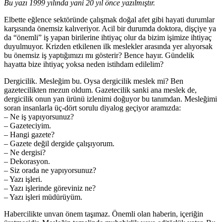
Bu yazı 1999 yılında yani 20 yıl önce yazılmıştır.
Elbette eğlence sektöründe çalışmak doğal afet gibi hayati durumlar
karşısında önemsiz kalıveriyor. Acil bir durumda doktora, dişçiye ya
da “önemli” iş yapan birilerine ihtiyaç olur da bizim işimize ihtiyaç
duyulmuyor. Krizden etkilenen ilk meslekler arasında yer alıyorsak
bu önemsiz iş yaptığımızı mı gösterir? Bence hayır. Gündelik
hayatta bize ihtiyaç yoksa neden istihdam edilelim?
Dergicilik. Mesleğim bu. Oysa dergicilik meslek mi? Ben
gazetecilikten mezun oldum. Gazetecilik sanki ana meslek de,
dergicilik onun yan ürünü izlenimi doğuyor bu tanımdan. Mesleğimi
soran insanlarla üç-dört sorulu diyalog geçiyor aramızda:
– Ne iş yapıyorsunuz?
– Gazeteciyim.
– Hangi gazete?
– Gazete değil dergide çalışıyorum.
– Ne dergisi?
– Dekorasyon.
– Siz orada ne yapıyorsunuz?
– Yazı işleri.
– Yazı işlerinde göreviniz ne?
– Yazı işleri müdürüyüm.
Habercilikte unvan önem taşımaz. Önemli olan haberin, içeriğin