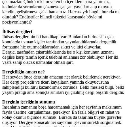
çıkamazlar. Çünkü reklam veren bu içeriklere para yatırmaz,
kadınlar da sorunlarını çözmeye çalışan yayınları alıp okuyup
kendini geliştirmeye çaba harcamaz. Harcasaydı bugün burada mı
olurduk? Endüstriler bilinçli tüketici karşısında böyle mi
pozisyonlanırdı?
İhtisas dergileri
İhtisas dergilerinin iki handikapı var. Bunlardan birincisi başka
konularda uzman kişiler tarafından yayınlandıklarında dergicilik
formatına hiç oturmadıklarından sıkıcı ve itici oluyorlar.
Dergici tarafından çıkartıldıklarında ise o kişi konunun uzmanı
değilse karşı tarafın içerik talebini anlaması zor olabiliyor. Her iki
vasfa sahip olacak uzmanlar olması şart.
Dergiciliğin amacı ne?
Her şeyden önce derginin amacını net olarak belirlemek gerekiyor.
Her dergi projedir ve ticari kaygıların yanında okuyucusuna
sahiplendiği kültürü kazandırmak zorunda. Belki mesleki bilgi, belki
yaşam pratiği ama sonuçta sınırları iyi çizilmiş dergi başarılı dergidir.
Derginin içeriğinin sunumu
İnsanların zamanını boşa harcamamak için her sayfanın maksimum
fayda üzerine kurgulanması gerekiyor. En fazla bilgiyi en rahat ve
kolay okunur biçimde sunmak. Burada da tasarıma büyük görevler
düşüyor. Dergiye konacak her sayfanın işlevini sürekli sorgulamak