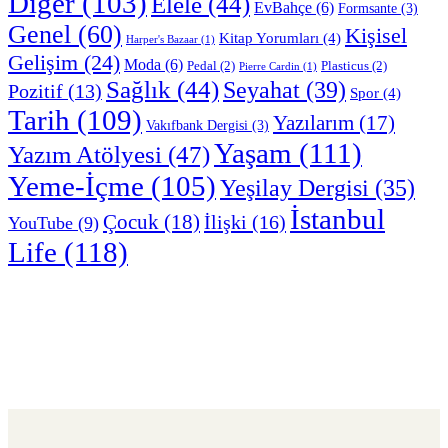
Diğer
(103)
Elele
(44)
EvBahçe
(6)
Formsante
(3)
Genel
(60)
Kişisel
Kitap Yorumları
(4)
Harper's Bazaar
(1)
Gelişim
(24)
Moda
(6)
Pedal
(2)
Plasticus
(2)
Pierre Cardin
(1)
Sağlık
(44)
Seyahat
(39)
Pozitif
(13)
Spor
(4)
Tarih
(109)
Yazılarım
(17)
Vakıfbank Dergisi
(3)
Yaşam
(111)
Yazım Atölyesi
(47)
Yeme-İçme
(105)
Yeşilay Dergisi
(35)
İstanbul
Çocuk
(18)
İlişki
(16)
YouTube
(9)
Life
(118)