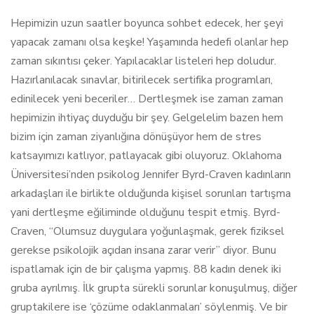
Hepimizin uzun saatler boyunca sohbet edecek, her şeyi
yapacak zamanı olsa keşke! Yaşamında hedefi olanlar hep
zaman sıkıntısı çeker. Yapılacaklar listeleri hep doludur.
Hazırlanılacak sınavlar, bitirilecek sertifika programları,
edinilecek yeni beceriler… Dertleşmek ise zaman zaman
hepimizin ihtiyaç duyduğu bir şey. Gelgelelim bazen hem
bizim için zaman ziyanlığına dönüşüyor hem de stres
katsayımızı katlıyor, patlayacak gibi oluyoruz. Oklahoma
Üniversitesi’nden psikolog Jennifer Byrd-Craven kadınların
arkadaşları ile birlikte olduğunda kişisel sorunları tartışma
yani dertleşme eğiliminde olduğunu tespit etmiş. Byrd-
Craven, “Olumsuz duygulara yoğunlaşmak, gerek fiziksel
gerekse psikolojik açıdan insana zarar verir” diyor. Bunu
ispatlamak için de bir çalışma yapmış. 88 kadın denek iki
gruba ayrılmış. İlk grupta sürekli sorunlar konuşulmuş, diğer
gruptakilere ise ‘çözüme odaklanmaları’ söylenmiş. Ve bir