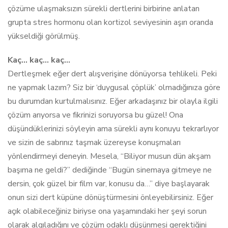
çözüme ulaşmaksızın sürekli dertlerini birbirine anlatan
grupta stres hormonu olan kortizol seviyesinin aşırı oranda
yükseldiği görülmüş.
Kaç… kaç… kaç…
Dertleşmek eğer dert alışverişine dönüyorsa tehlikeli. Peki
ne yapmak lazım? Siz bir ‘duygusal çöplük’ olmadığınıza göre
bu durumdan kurtulmalısınız. Eğer arkadaşınız bir olayla ilgili
çözüm arıyorsa ve fikrinizi soruyorsa bu güzel! Ona
düşündüklerinizi söyleyin ama sürekli aynı konuyu tekrarlıyor
ve sizin de sabrınız taşmak üzereyse konuşmaları
yönlendirmeyi deneyin. Mesela, “Biliyor musun dün akşam
başıma ne geldi?” dediğinde “Bugün sinemaya gitmeye ne
dersin, çok güzel bir film var, konusu da…” diye başlayarak
onun sizi dert küpüne dönüştürmesini önleyebilirsiniz. Eğer
açık olabileceğiniz biriyse ona yaşamındaki her şeyi sorun
olarak algıladığını ve çözüm odaklı düşünmesi gerektiğini