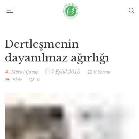
Dertleşmenin
dayanılmaz ağırlığı
7 Eylül 2015
Mürsel Çavuş
0 Yorum
Elele
0