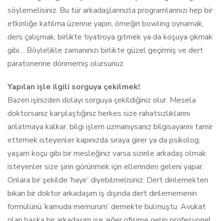
söylemelisiniz. Bu tür arkadaşlarınızla programlarınızı hep bir
etkinliğe katılma üzerine yapın, örneğin bowling oynamak,
ders çalışmak, birlikte tiyatroya gitmek ya da koşuya çıkmak
gibi… Böylelikle zamanınızı birlikte güzel geçirmiş ve dert
paratonerine dönmemiş olursunuz.
Yapılan işle ilgili sorguya çekilmek!
Bazen işinizden dolayı sorguya çekildiğiniz olur. Mesela
doktorsanız karşılaştığınız herkes size rahatsızlıklarını
anlatmaya kalkar, bilgi işlem uzmanıysanız bilgisayarını tamir
ettirmek isteyenler kapınızda sıraya girer ya da psikolog,
yaşam koçu gibi bir mesleğiniz varsa sizinle arkadaş olmak
isteyenler size şirin görünmek için ellerinden geleni yapar.
Onlara bir şekilde ‘hayır’ diyebilmelisiniz. Dert dinlemekten
bıkan bir doktor arkadaşım iş dışında dert dinlememenin
formülünü ‘kamuda memurum’ demekte bulmuştu. Avukat
olan başka bir arkadaşım ise ‘eğer ofisime gelip profesyonel