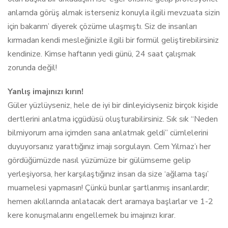
anlamda görüş almak isterseniz konuyla ilgili mevzuata sizin
için bakarım’ diyerek çözüme ulaşmıştı. Siz de insanları
kırmadan kendi mesleğinizle ilgili bir formül geliştirebilirsiniz
kendinize. Kimse haftanın yedi günü, 24 saat çalışmak
zorunda değil!
Yanlış imajınızı kırın!
Güler yüzlüyseniz, hele de iyi bir dinleyiciyseniz birçok kişide
dertlerini anlatma içgüdüsü oluşturabilirsiniz. Sık sık “Neden
bilmiyorum ama içimden sana anlatmak geldi” cümlelerini
duyuyorsanız yarattığınız imajı sorgulayın. Cem Yılmaz’ı her
gördüğümüzde nasıl yüzümüze bir gülümseme gelip
yerleşiyorsa, her karşılaştığınız insan da size ‘ağlama taşı’
muamelesi yapmasın! Çünkü bunlar şartlanmış insanlardır;
hemen akıllarında anlatacak dert aramaya başlarlar ve 1-2
kere konuşmalarını engellemek bu imajınızı kırar.