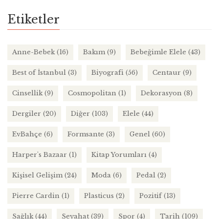
Etiketler
Anne-Bebek
(16)
Bakım
(9)
Bebeğimle Elele
(43)
Best of İstanbul
(3)
Biyografi
(56)
Centaur
(9)
Cinsellik
(9)
Cosmopolitan
(1)
Dekorasyon
(8)
Dergiler
(20)
Diğer
(103)
Elele
(44)
EvBahçe
(6)
Formsante
(3)
Genel
(60)
Harper's Bazaar
(1)
Kitap Yorumları
(4)
Kişisel Gelişim
(24)
Moda
(6)
Pedal
(2)
Pierre Cardin
(1)
Plasticus
(2)
Pozitif
(13)
Sağlık
(44)
Seyahat
(39)
Spor
(4)
Tarih
(109)