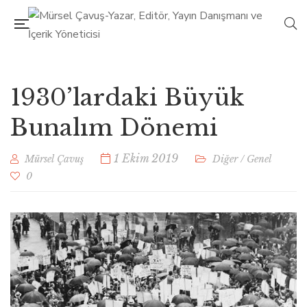
1930’lardaki Büyük
Bunalım Dönemi
1 Ekim 2019
Mürsel Çavuş
Diğer
/
Genel
0