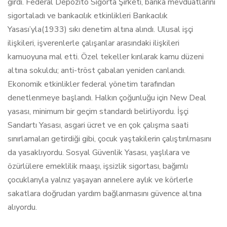
girdi. Federal Depozito Sigorta Şirketi, banka mevduatlarını
sigortaladı ve bankacılık etkinlikleri Bankacılık
Yasası’yla(1933) sıkı denetim altına alındı. Ulusal işçi
ilişkileri, işverenlerle çalışanlar arasındaki ilişkileri
kamuoyuna mal etti. Özel tekeller kırılarak kamu düzeni
altına sokuldu; anti-tröst çabaları yeniden canlandı.
Ekonomik etkinlikler federal yönetim tarafından
denetlenmeye başlandı. Halkın çoğunluğu için New Deal
yasası, minimum bir geçim standardı belirliyordu. İşçi
Sandartı Yasası, asgari ücret ve en çok çalışma saati
sınırlamaları getirdiği gibi, çocuk yaştakilerin çalıştırılmasını
da yasaklıyordu. Sosyal Güvenlik Yasası, yaşlılara ve
özürlülere emeklilik maaşı, işsizlik sigortası, bağımlı
çocuklarıyla yalnız yaşayan annelere aylık ve körlerle
sakatlara doğrudan yardım bağlanmasını güvence altına
alıyordu.