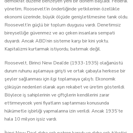
demokrat düzene benzeyen yeni bir dönem başladı. Federal
yönetim, Roosevelt’in önderliğinde yetkilerinin özellikle
ekonomi üzerinde, büyük ölçüde genişletilmesine tanık oldu.
Roosevelt’in güçlü bir toplum duygusu vardı. Denetimsiz
bireyselliğe güvenmez ve acı çeken insanlara sempati
duyardı. Ancak ABD’nin sisteme karşı bir kini yoktu.
Kapitalizmi kurtarmak istiyordu, batırmak değil.
Roosevelt, Birinci New Deal’de (1933-1935) olağanüstü
durum ruhunu aşılamaya girişti ve ortak çabayla herkese bir
şeyler sağlanması için ilgi toplamaya çalıştı. Ekonomik
çöküşün nedenleri olarak aşırı rekabet ve üretim gösterildi.
Böylece iş sahiplerinin ve çiftçilerin kendilerini zarar
ettirmeyecek yeni fiyatların saptanması konusunda
hükümetle işbirliği yapmalarına izin verildi. Ancak 1935’te
hala 10 milyon işsiz vardı.
İkinci New Deal daha çok patron karşıtı ve daha çok tüketici